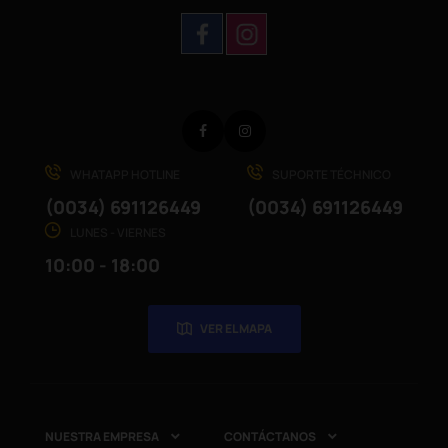
Facebook
Instagram
WHATAPP HOTLINE
SUPORTE TÉCHNICO
(0034) 691126449
(0034) 691126449
LUNES - VIERNES
10:00 - 18:00
VER EL MAPA
NUESTRA EMPRESA
CONTÁCTANOS

