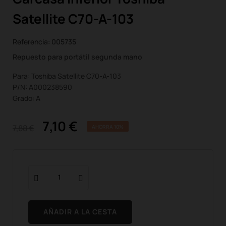
Satellite C70-A-103
Referencia:
005735
Repuesto para portátil segunda mano
Para: Toshiba Satellite C70-A-103
P/N: A000238590
Grado: A
7,10 €
7,88 €
AHORRA 10%
AÑADIR A LA CESTA