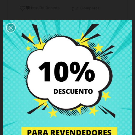
Lista De Deseos

Comparar

Horario del servicio de atención al cliente
Estamos disponibles de lunes a viernes de 10 a 18
horas
Envío y Entrega
Entregas en España posible en 24h - 48h, en
Europa 3 - 6 días hábiles
Política de Devolución
Puedes devolver todos los productos en un plazo
de 15 días - garantizado!