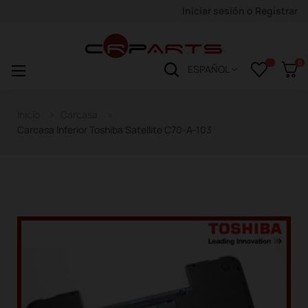
Iniciar sesión
o
Registrar
0
Navegación
☰
ESPAÑOL
de
palanca
Inicio
Carcasa
Carcasa Inferior Toshiba Satellite C70-A-103