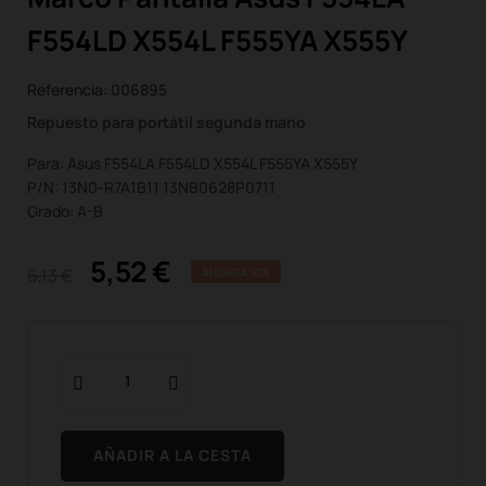
F554LD X554L F555YA X555Y
Referencia:
006895
Repuesto para portátil segunda mano
Para: Asus F554LA F554LD X554L F555YA X555Y
P/N: 13N0-R7A1B11 13NB0628P0711
Grado: A-B
5,52 €
6,13 €
AHORRA 10%
AÑADIR A LA CESTA