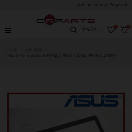
Iniciar sesión
o
Registrar
0
Navegación
☰
ESPAÑOL
de
palanca
Inicio
Carcasa
Marco Pantalla Asus F554LA F554LD X554L F555YA X555Y