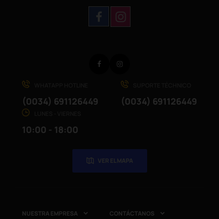
Facebook
Instagram
WHATAPP HOTLINE
SUPORTE TÉCHNICO
(0034) 691126449
(0034) 691126449
LUNES - VIERNES
10:00 - 18:00
VER EL MAPA
NUESTRA EMPRESA
CONTÁCTANOS

