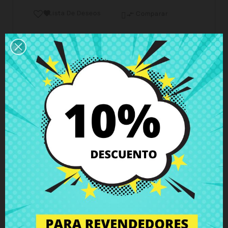
Lista De Deseos

Comparar

Horario del servicio de atención al cliente
Estamos disponibles de lunes a viernes de 10 a 18
horas
Envío y Entrega
Entregas en España posible en 24h - 48h, en
Europa 3 - 6 días hábiles
Política de Devolución
Puedes devolver todos los productos en un plazo
de 15 días - garantizado!