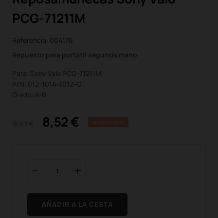
PCG-71211M
Referencia:
004176
Repuesto para portátil segunda mano
Para: Sony Vaio PCG-71211M
P/N: 012-101A-3012-C
Grado: A-B
8,52 €
9,47 €
AHORRA 10%
AÑADIR A LA CESTA