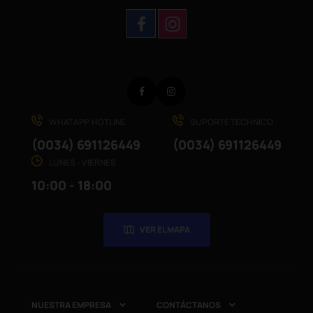
Facebook
Instagram
WHATAPP HOTLINE
SUPORTE TÉCHNICO
(0034) 691126449
(0034) 691126449
LUNES - VIERNES
10:00 - 18:00
VER EL MAPA
NUESTRA EMPRESA
CONTÁCTANOS

