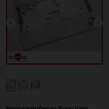
Reposamuñecas Sony Vaio