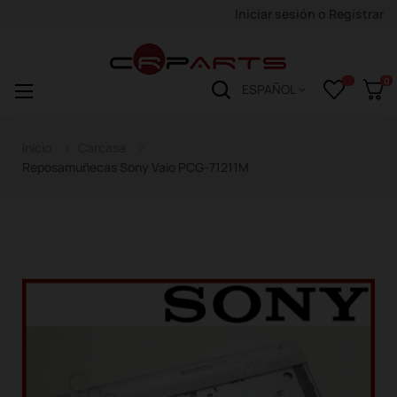
Iniciar sesión
o
Registrar
0
Navegación
☰
ESPAÑOL
de
palanca
Inicio
Carcasa
Reposamuñecas Sony Vaio PCG-71211M