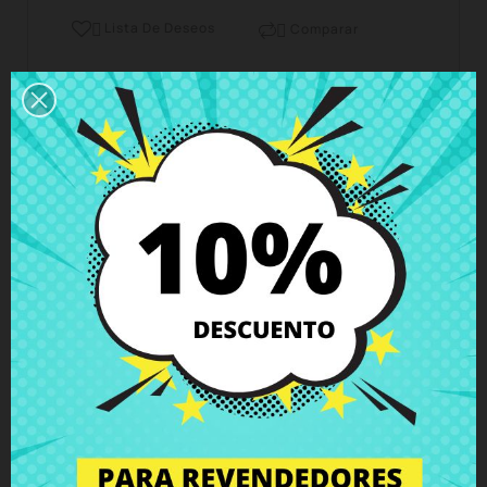
Lista De Deseos
Comparar


Horario del servicio de atención al cliente
Estamos disponibles de lunes a viernes de 10 a 18
horas
Envío y Entrega
Entregas en España posible en 24h - 48h, en
Europa 3 - 6 días hábiles
Política de Devolución
Puedes devolver todos los productos en un plazo
de 15 días - garantizado!