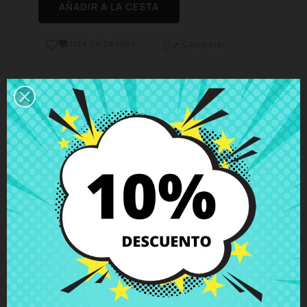
AÑADIR A LA CESTA
Lista De Deseos

Comparar

Horario del servicio de atención al cliente
Estamos disponibles de lunes a viernes de 10 a 18
horas
Envío y Entrega
Entregas en España posible en 24h - 48h, en
Europa 3 - 6 días hábiles
Política de Devolución
Puedes devolver todos los productos en un plazo