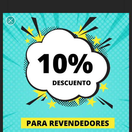
Horario del servicio de atención al cliente
Estamos disponibles de lunes a viernes de 10 a 18
horas
Envío y Entrega
Entregas en España posible en 24h - 48h, en
Europa 3 - 6 días hábiles
Política de Devolución
Puedes devolver todos los productos en un plazo
de 15 días - garantizado!