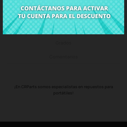
Descripción
Detalles del producto
Grados
Comentarios
¡En CRParts somos especialistas en repuestos para
portátiles!