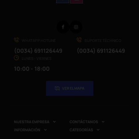
Facebook
Instagram
WHATAPP HOTLINE
SUPORTE TÉCHNICO
(0034) 691126449
(0034) 691126449
LUNES - VIERNES
10:00 - 18:00
VER EL MAPA
NUESTRA EMPRESA
CONTÁCTANOS


INFORMACIÓN
CATEGORÍAS

