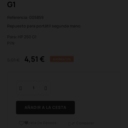
G1
Referencia:
005859
Repuesto para portátil segunda mano
Para: HP 250 G1
P/N:
4,51 €
5,01 €
AHORRA 10%
AÑADIR A LA CESTA
Lista De Deseos

Comparar
