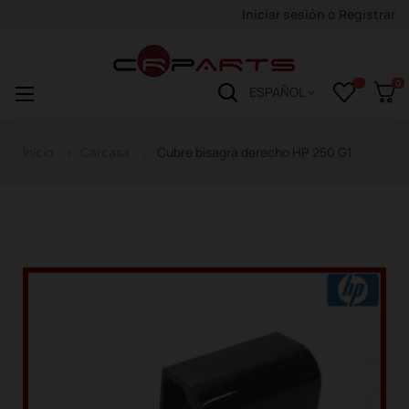
Iniciar sesión
o
Registrar
0
Navegación
☰
ESPAÑOL
de
palanca
Inicio
Carcasa
Cubre bisagra derecho HP 250 G1