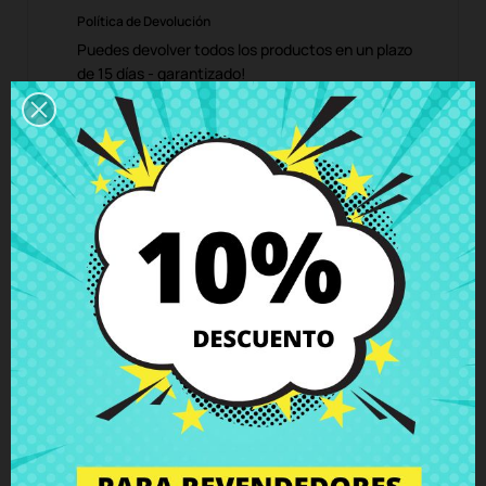
Política de Devolución
Puedes devolver todos los productos en un plazo
de 15 días - garantizado!
Descripción
Detalles del producto
Grados
Comentarios
Cable Flex Video HP 15-n001 15-n006