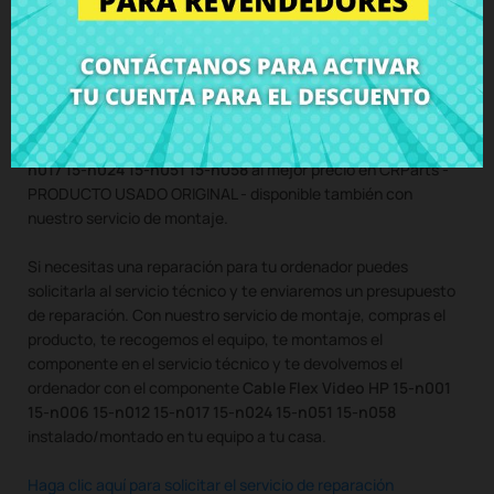
15-n012 15-n017 15-n024 15-n051 15-
n058
Compra
Cable Flex Video HP 15-n001 15-n006 15-n012 15-
n017 15-n024 15-n051 15-n058
al mejor precio en CRParts -
PRODUCTO USADO ORIGINAL - disponible también con
nuestro servicio de montaje.
Si necesitas una reparación para tu ordenador puedes
solicitarla al servicio técnico y te enviaremos un presupuesto
de reparación. Con nuestro servicio de montaje, compras el
producto, te recogemos el equipo, te montamos el
componente en el servicio técnico y te devolvemos el
ordenador con el componente
Cable Flex Video HP 15-n001
15-n006 15-n012 15-n017 15-n024 15-n051 15-n058
instalado/montado en tu equipo a tu casa.
Haga clic aquí para solicitar el servicio de reparación