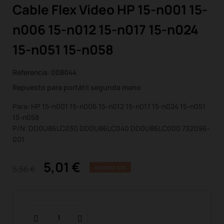
Cable Flex Video HP 15-n001 15-
n006 15-n012 15-n017 15-n024
15-n051 15-n058
Referencia:
008044
Repuesto para portátil segunda mano
Para: HP 15-n001 15-n006 15-n012 15-n017 15-n024 15-n051
15-n058
P/N: DD0U86LC030 DD0U86LC040 DD0U86LC000 732096-
001
5,01 €
5,56 €
AHORRA 10%