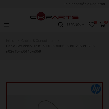
Iniciar sesión
o
Registrar
0
Navegación
☰
ESPAÑOL
de
palanca
Inicio
Cables & Conectores
Cable Flex Video HP 15-n001 15-n006 15-n012 15-n017 15-
n024 15-n051 15-n058