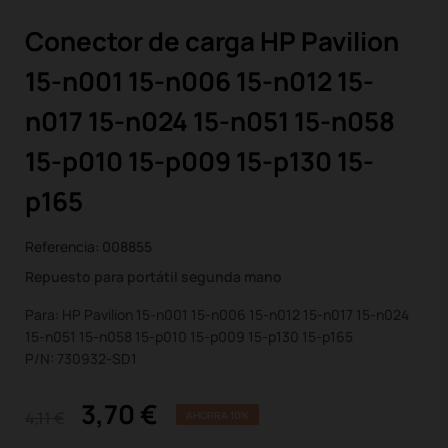
Conector de carga HP Pavilion
15-n001 15-n006 15-n012 15-
n017 15-n024 15-n051 15-n058
15-p010 15-p009 15-p130 15-
p165
Referencia:
008855
Repuesto para portátil segunda mano
Para: HP Pavilion 15-n001 15-n006 15-n012 15-n017 15-n024
15-n051 15-n058 15-p010 15-p009 15-p130 15-p165
P/N: 730932-SD1
3,70 €
4,11 €
AHORRA 10%