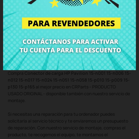
Conector de carga HP Pavilion 15-
n001 15-n006 15-n012 15-n017 15-
n024 15-n051 15-n058 15-p010 15-
p009 15-p130 15-p165
Compra
Conector de carga HP Pavilion 15-n001 15-n006 15-
n012 15-n017 15-n024 15-n051 15-n058 15-p010 15-p009 15-
p130 15-p165
al mejor precio en CRParts - PRODUCTO
USADO ORIGINAL - disponible también con nuestro servicio de
montaje.
Si necesitas una reparación para tu ordenador puedes
solicitarla al servicio técnico y te enviaremos un presupuesto
de reparación. Con nuestro servicio de montaje, compras el
producto, te recogemos el equipo, te montamos el