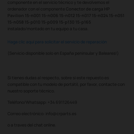
componente en el servicio técnico y te devolvemos el
ordenador con el componente
Conector de carga HP
Pavilion 15-n001 15-n006 15-n012 15-n017 15-n024 15-n051
15-n058 15-p010 15-p009 15-p130 15-p165
instalado/montado en tu equipo a tu casa.
Haga clic aquí para solicitar el servicio de reparación
(Servicio disponible solo en España peninsular y Baleares!)
Si tienes dudas al respecto, sobre si este repuesto es
compatible con tu modelo de portátil, por favor, contacte con
nuestro soporte técnico.
Teléfono/Whatsapp: +34 691126449
Correo electrónico: info@crparts.es
o a traves del chat online.