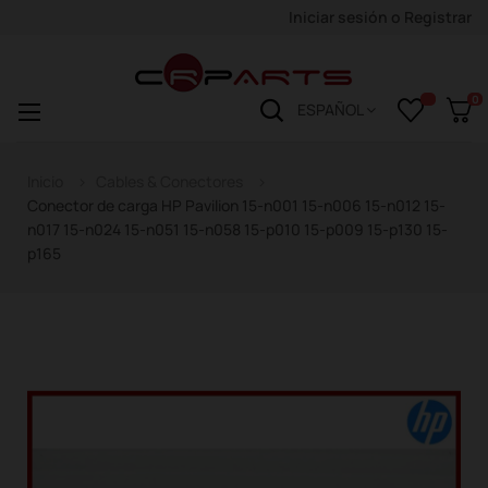
Iniciar sesión
o
Registrar
0
Navegación
☰
ESPAÑOL
de
palanca
Inicio
Cables & Conectores
Conector de carga HP Pavilion 15-n001 15-n006 15-n012 15-
n017 15-n024 15-n051 15-n058 15-p010 15-p009 15-p130 15-
p165