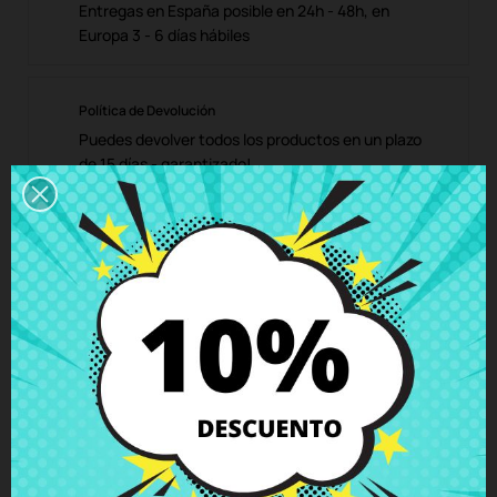
Entregas en España posible en 24h - 48h, en
Europa 3 - 6 días hábiles
Política de Devolución
Puedes devolver todos los productos en un plazo
de 15 días - garantizado!
Descripción
Detalles del producto
Grados
Comentarios