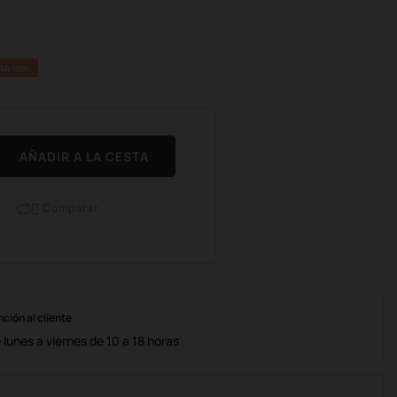
RA 10%
AÑADIR A LA CESTA
Comparar

nción al cliente
lunes a viernes de 10 a 18 horas