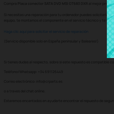
Compra
Placa conector SATA DVD MSI GT683 DXR
al mejor precio
Si necesitas una reparación para tu ordenador puedes solicitarla al
equipo, te montamos el componente en el servicio técnico y te de
Haga clic aquí para solicitar el servicio de reparación
(Servicio disponible solo en España peninsular y Baleares!)
Si tienes dudas al respecto, sobre si este repuesto es compatible co
Teléfono/Whatsapp: +34 691126449
Correo electrónico: info@crparts.es
o a traves del chat online.
Estaremos encantados en ayudarte encontrar el repuesto de segun