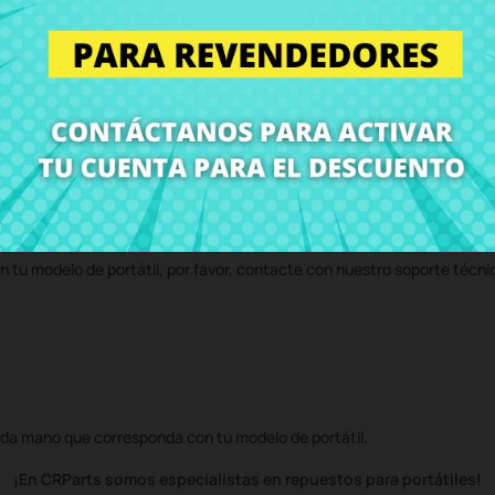
 en CRParts - PRODUCTO USADO ORIGINAL - disponible también con nue
 servicio técnico y te enviaremos un presupuesto de reparación. Con n
volvemos el ordenador con el componente
Placa conector SATA DVD M
n tu modelo de portátil, por favor, contacte con nuestro soporte técni
da mano que corresponda con tu modelo de portátil.
¡En CRParts somos especialistas en repuestos para portátiles!