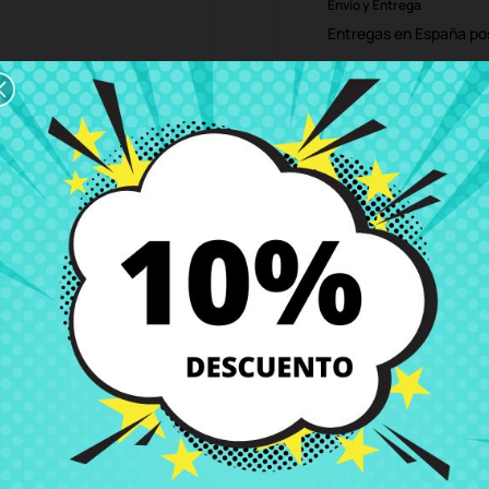
Envío y Entrega
Entregas en España posi
Política de Devolución
Puedes devolver todos l
ón
Detalles del producto
Grados
Co