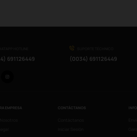
ATAPP HOTLINE
SUPORTE TÉCHNICO
4) 691126449
(0034) 691126449
Facebook
Instagram
RA EMPRESA
CONTÁCTANOS
INF
 Nosotros
Contáctanos
Enví
Legal
Iniciar Sesión
Gara