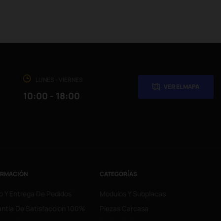
LUNES - VIERNES
VER EL MAPA
10:00 - 18:00
ORMACIÓN
CATEGORÍAS
o Y Entrega De Pedidos
Modulos Y Subplacas
ntía De Satisfacción 100%
Piezas Carcasa