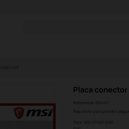
 GT683 DXR
Placa conector
Referencia:
004747
Repuesto para portátil seg
Para: MSI GT683 DXR
P/N: