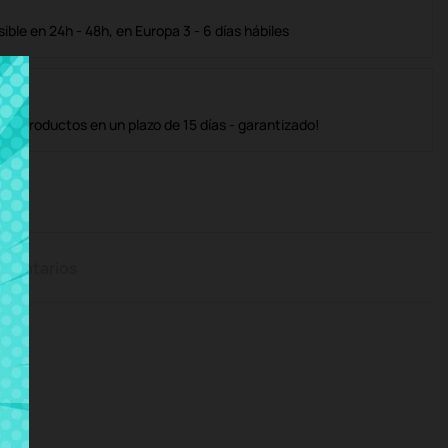
ble en 24h - 48h, en Europa 3 - 6 días hábiles
os productos en un plazo de 15 días - garantizado!
mentarios