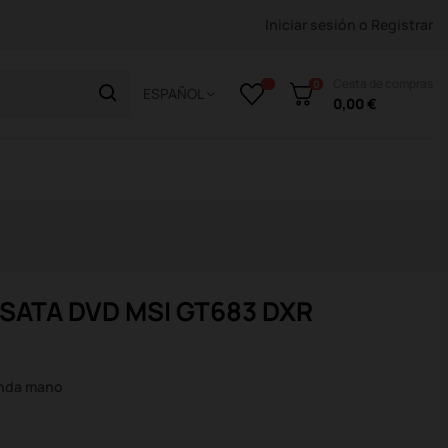
Iniciar sesión
o
Registrar
Cesta de compras
0
ESPAÑOL
0,00 €
 SATA DVD MSI GT683 DXR
unda mano