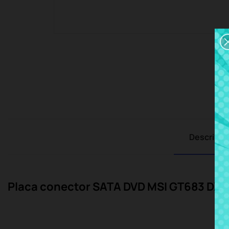
Descripci
Placa conector SATA DVD MSI GT683 DXR