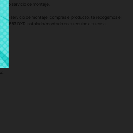
stro servicio de montaje.
uestro servicio de montaje, compras el producto, te recogemos el
SI GT683 DXR
instalado/montado en tu equipo a tu casa.
co.