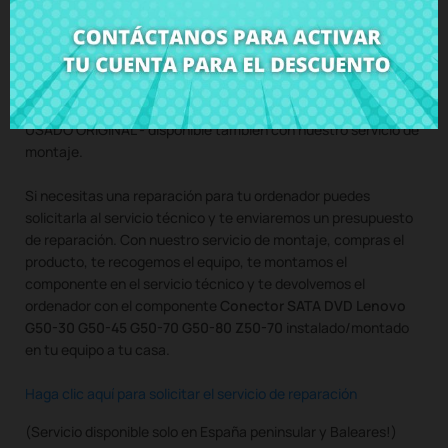
Compra
Conector SATA DVD Lenovo G50-30 G50-45 G50-70
G50-80 Z50-70
al mejor precio en CRParts - PRODUCTO
USADO ORIGINAL - disponible también con nuestro servicio de
montaje.
Si necesitas una reparación para tu ordenador puedes
solicitarla al servicio técnico y te enviaremos un presupuesto
de reparación. Con nuestro servicio de montaje, compras el
producto, te recogemos el equipo, te montamos el
componente en el servicio técnico y te devolvemos el
ordenador con el componente
Conector SATA DVD Lenovo
G50-30 G50-45 G50-70 G50-80 Z50-70
instalado/montado
en tu equipo a tu casa.
Haga clic aquí para solicitar el servicio de reparación
(Servicio disponible solo en España peninsular y Baleares!)