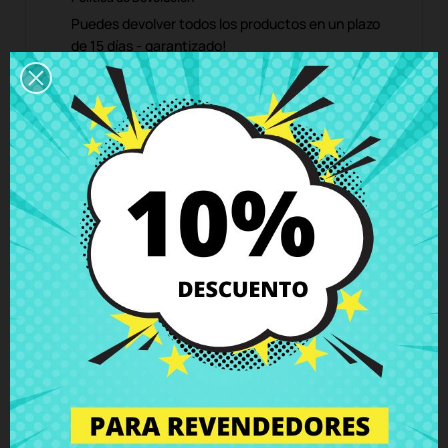
Puedes devolver todos los productos en un plazo
de 15 días - garantizado!
Descripción
Detalles del producto
Grados
Comentarios
Conector SATA DVD Lenovo G50-30
G50-45 G50-70 G50-80 Z50-70