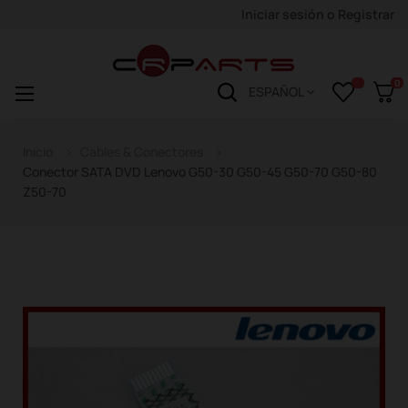
Iniciar sesión
o
Registrar
0
Navegación
☰
ESPAÑOL
de
palanca
Inicio
Cables & Conectores
Conector SATA DVD Lenovo G50-30 G50-45 G50-70 G50-80
Z50-70