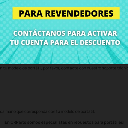
 CRParts - PRODUCTO USADO ORIGINAL - disponible también con nuestr
 servicio técnico y te enviaremos un presupuesto de reparación. Con n
volvemos el ordenador con el componente
Bisagra derecha Lenovo Y7
n tu modelo de portátil, por favor, contacte con nuestro soporte técni
da mano que corresponda con tu modelo de portátil.
¡En CRParts somos especialistas en repuestos para portátiles!