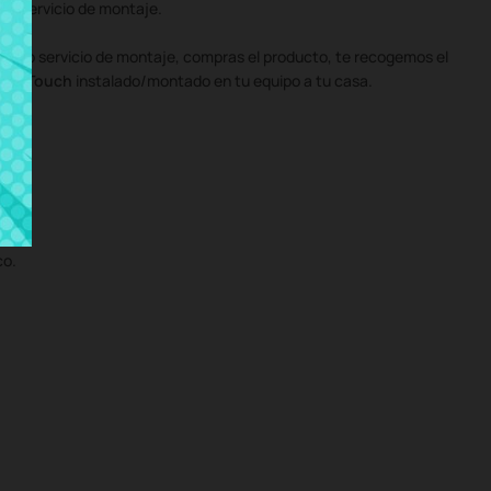
o servicio de montaje.
uestro servicio de montaje, compras el producto, te recogemos el
0-70 Touch
instalado/montado en tu equipo a tu casa.
co.