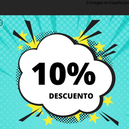
Entregas en España posi
Política de Devolución
Puedes devolver todos l
ón
Detalles del producto
Grados
Co