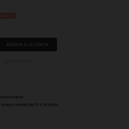
ORRA 10%
AÑADIR A LA CESTA
Comparar

nción al cliente
lunes a viernes de 10 a 18 horas