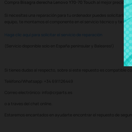
Compra
Bisagra derecha Lenovo Y70-70 Touch
al mejor precio en
Si necesitas una reparación para tu ordenador puedes solicitarla al
equipo, te montamos el componente en el servicio técnico y te de
Haga clic aquí para solicitar el servicio de reparación
(Servicio disponible solo en España peninsular y Baleares!)
Si tienes dudas al respecto, sobre si este repuesto es compatible co
Teléfono/Whatsapp: +34 691126449
Correo electrónico: info@crparts.es
o a traves del chat online.
Estaremos encantados en ayudarte encontrar el repuesto de segun