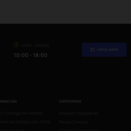
LUNES - VIERNES
VER EL MAPA
10:00 - 18:00
ORMACIÓN
CATEGORÍAS
o Y Entrega De Pedidos
Modulos Y Subplacas
ntía De Satisfacción 100%
Piezas Carcasa
odos De Pago
Cables & Conectores