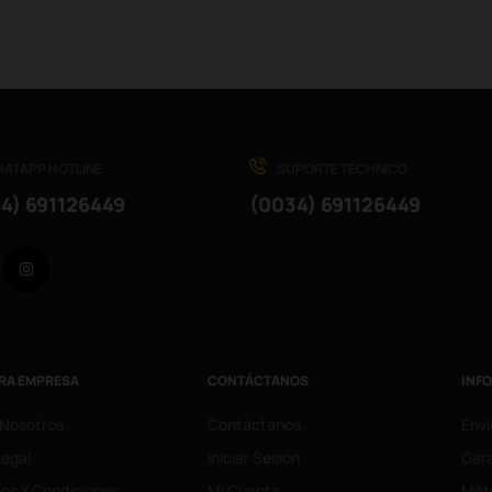
ATAPP HOTLINE
SUPORTE TÉCHNICO
4) 691126449
(0034) 691126449
Facebook
Instagram
RA EMPRESA
CONTÁCTANOS
INF
 Nosotros
Contáctanos
Enví
Legal
Iniciar Sesión
Gara
os Y Condiciones
Mi Cuenta
Mét