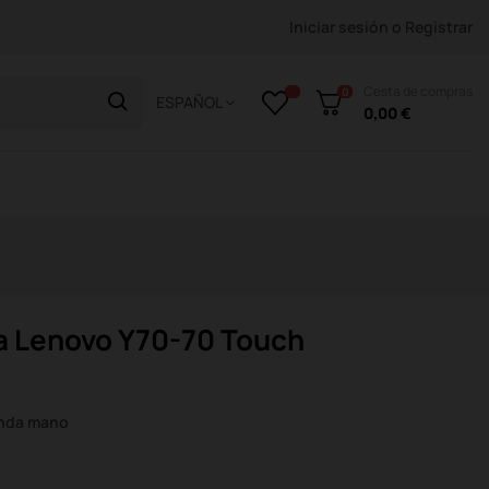
Iniciar sesión
o
Registrar
Cesta de compras
0
ESPAÑOL
0,00 €
a Lenovo Y70-70 Touch
unda mano