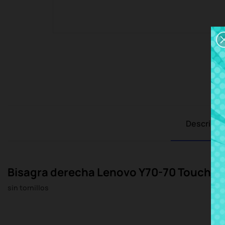
Descripci
Bisagra derecha Lenovo Y70-70 Touch
sin tornillos