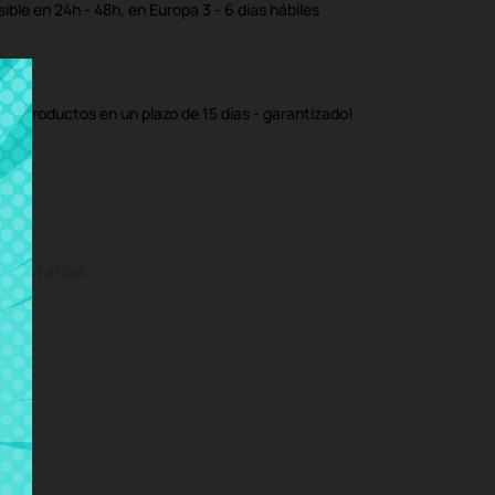
ble en 24h - 48h, en Europa 3 - 6 días hábiles
os productos en un plazo de 15 días - garantizado!
mentarios