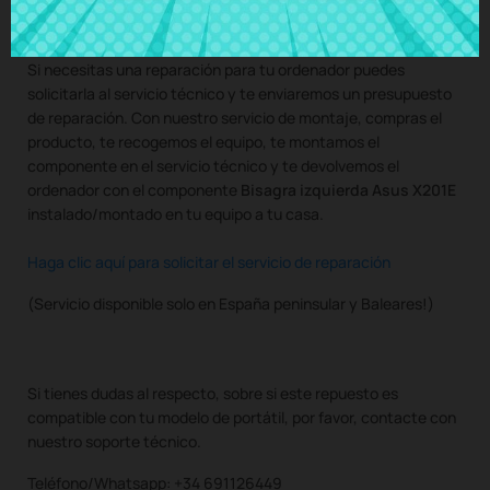
con nuestro servicio de montaje.
Si necesitas una reparación para tu ordenador puedes
solicitarla al servicio técnico y te enviaremos un presupuesto
de reparación. Con nuestro servicio de montaje, compras el
producto, te recogemos el equipo, te montamos el
componente en el servicio técnico y te devolvemos el
ordenador con el componente
Bisagra izquierda Asus X201E
instalado/montado en tu equipo a tu casa.
Haga clic aquí para solicitar el servicio de reparación
(Servicio disponible solo en España peninsular y Baleares!)
Si tienes dudas al respecto, sobre si este repuesto es
compatible con tu modelo de portátil, por favor, contacte con
nuestro soporte técnico.
Teléfono/Whatsapp: +34 691126449