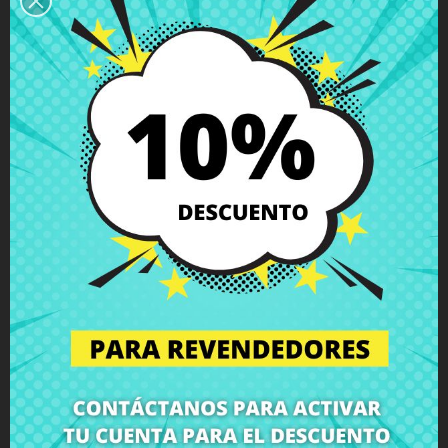
Descripción
Detalles del producto
Grados
Comentarios
Bisagra izquierda Asus X201E
con tornillos incluidos
Compra
Bisagra izquierda Asus X201E
al mejor precio en
CRParts - PRODUCTO USADO ORIGINAL - disponible también