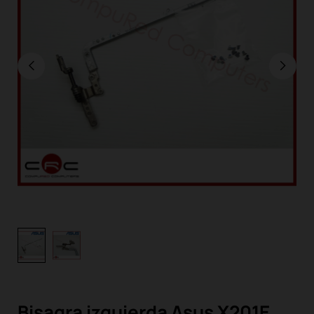
Bisagra izquierda Asus X201E