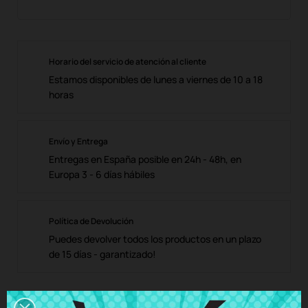
Horario del servicio de atención al cliente
Estamos disponibles de lunes a viernes de 10 a 18
horas
Envío y Entrega
Entregas en España posible en 24h - 48h, en
Europa 3 - 6 días hábiles
Política de Devolución
Puedes devolver todos los productos en un plazo
de 15 días - garantizado!