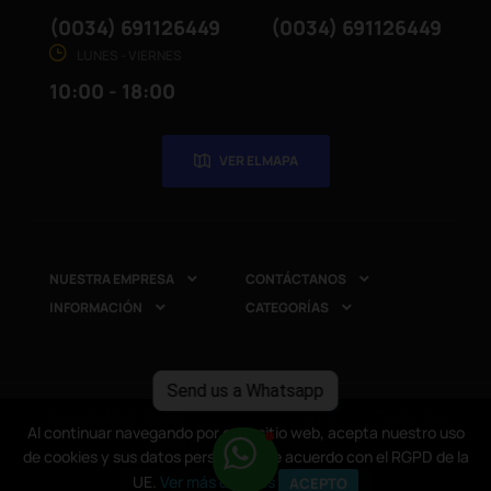
(0034) 691126449
(0034) 691126449
LUNES - VIERNES
10:00 - 18:00
VER EL MAPA
NUESTRA EMPRESA
CONTÁCTANOS


INFORMACIÓN
CATEGORÍAS


Send us a Whatsapp
Copyright © 2025
CompuRed Computers
. Todos los
Al continuar navegando por este sitio web, acepta nuestro uso
Al continuar navegando por este sitio web, acepta nuestro uso
derechos reservados
de cookies y sus datos personales de acuerdo con el RGPD de la
de cookies y sus datos personales de acuerdo con el RGPD de la
UE.
UE.
Ver más detalles
Ver más detalles
ACEPTO
ACEPTO