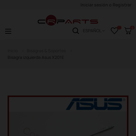
Iniciar sesión
o
Registrar
0
Navegación
☰
ESPAÑOL
de
palanca
Inicio
Bisagras & Soportes
Bisagra izquierda Asus X201E