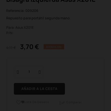
Referencia:
009206
Repuesto para portátil segunda mano
Para: Asus X201E
P/N:
3,70 €
4,11 €
AHORRA 10%
AÑADIR A LA CESTA
Lista De Deseos

Comparar
