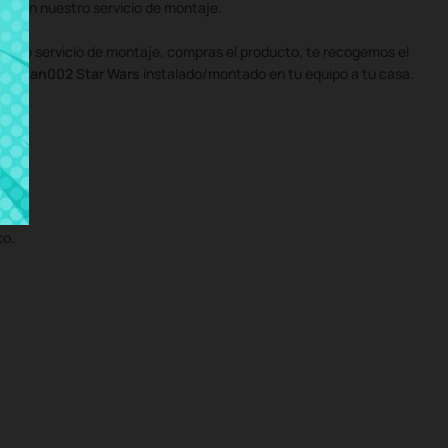
 con nuestro servicio de montaje.
uestro servicio de montaje, compras el producto, te recogemos el
0 15-an002 Star Wars
instalado/montado en tu equipo a tu casa.
co.