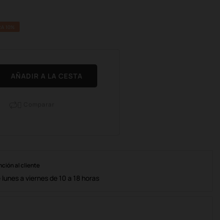
A 10%
AÑADIR A LA CESTA
Comparar

nción al cliente
lunes a viernes de 10 a 18 horas