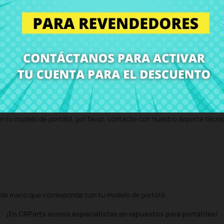
r precio en CRParts - PRODUCTO USADO ORIGINAL - disponible también
 servicio técnico y te enviaremos un presupuesto de reparación. Con n
volvemos el ordenador con el componente
Bisagra derecha HP 15-ab05
n tu modelo de portátil, por favor, contacte con nuestro soporte técni
da mano que corresponda con tu modelo de portátil.
¡En CRParts somos especialistas en repuestos para portátiles!