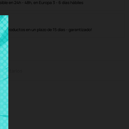
ble en 24h - 48h, en Europa 3 - 6 días hábiles
os productos en un plazo de 15 días - garantizado!
mentarios