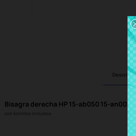
Descripci
Bisagra derecha HP 15-ab050 15-an002 S
con tornillos incluidos