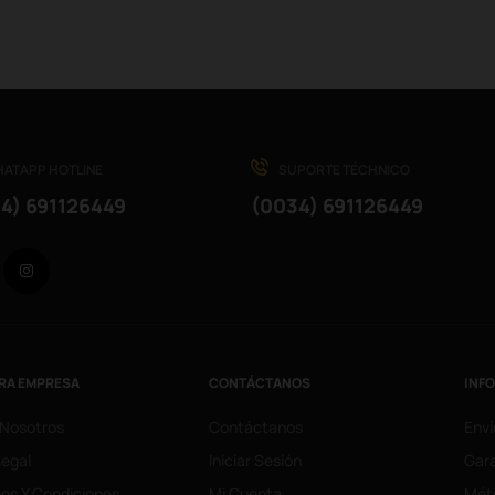
ATAPP HOTLINE
SUPORTE TÉCHNICO
4) 691126449
(0034) 691126449
Facebook
Instagram
RA EMPRESA
CONTÁCTANOS
INF
 Nosotros
Contáctanos
Enví
Legal
Iniciar Sesión
Gara
os Y Condiciones
Mi Cuenta
Mét