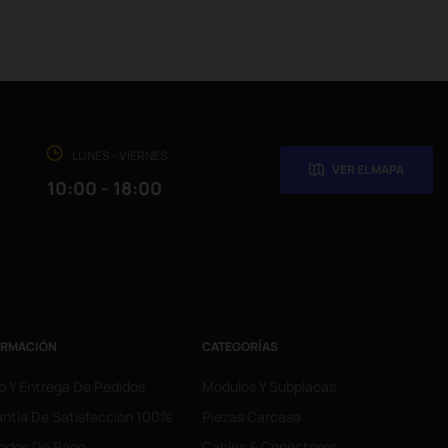
LUNES - VIERNES
VER EL MAPA
10:00 - 18:00
ORMACIÓN
CATEGORÍAS
o Y Entrega De Pedidos
Modulos Y Subplacas
ntía De Satisfacción 100%
Piezas Carcasa
odos De Pago
Cables & Conectores