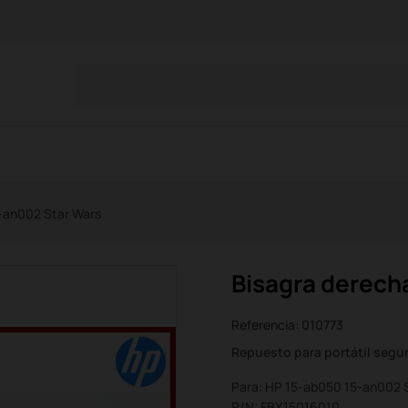
-an002 Star Wars
Bisagra derech
Referencia:
010773
Repuesto para portátil seg
Para: HP 15-ab050 15-an002 
P/N: FBX15016010