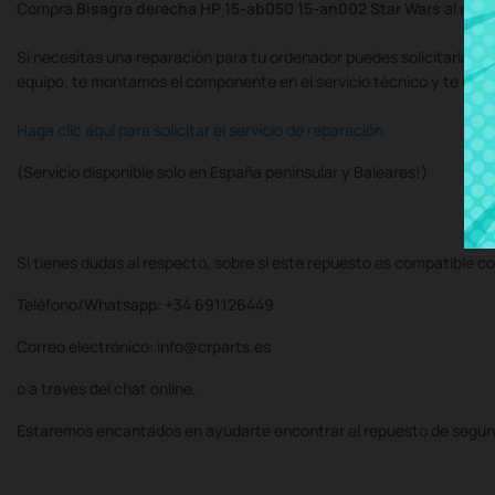
Compra
Bisagra derecha HP 15-ab050 15-an002 Star Wars
al mejo
Si necesitas una reparación para tu ordenador puedes solicitarla al
equipo, te montamos el componente en el servicio técnico y te de
Haga clic aquí para solicitar el servicio de reparación
(Servicio disponible solo en España peninsular y Baleares!)
Si tienes dudas al respecto, sobre si este repuesto es compatible co
Teléfono/Whatsapp: +34 691126449
Correo electrónico: info@crparts.es
o a traves del chat online.
Estaremos encantados en ayudarte encontrar el repuesto de segun