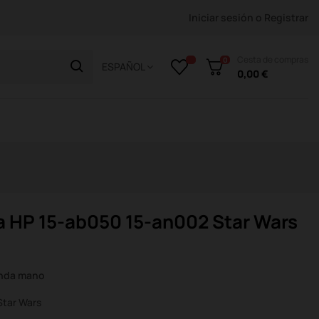
Iniciar sesión
o
Registrar
Cesta de compras
0
ESPAÑOL
0,00 €
a HP 15-ab050 15-an002 Star Wars
unda mano
Star Wars