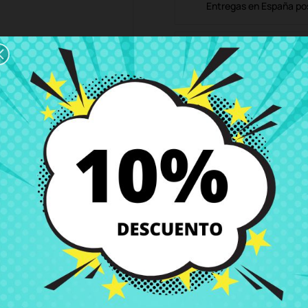
Entregas en España posi
Política de Devolución
Puedes devolver todos l
ón
Detalles del producto
Grados
Co
tar Wars