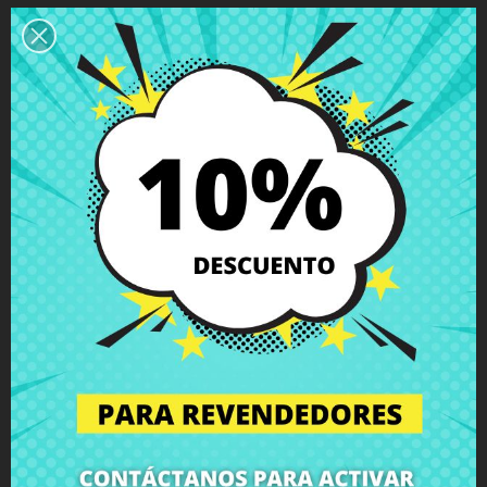
Descripción
Detalles del producto
Grados
Comentarios
Bisagra izquierda Dell Alienware 15 r2
(P42F)
con tornillos incluidos