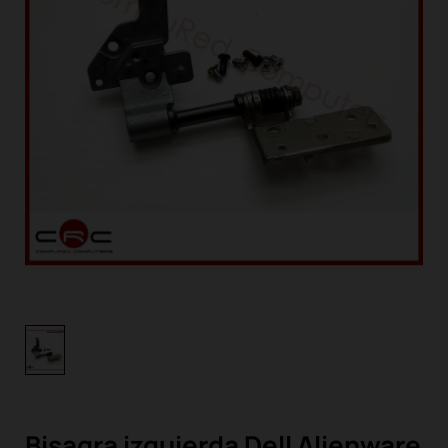
Bisagra izquierda Dell Alienware