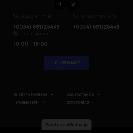
Facebook
Instagram
WHATAPP HOTLINE
SUPORTE TÉCHNICO
(0034) 691126449
(0034) 691126449
LUNES - VIERNES
10:00 - 18:00
VER EL MAPA
NUESTRA EMPRESA
CONTÁCTANOS


INFORMACIÓN
CATEGORÍAS


Send us a Whatsapp
Copyright © 2025
CompuRed Computers
. Todos los