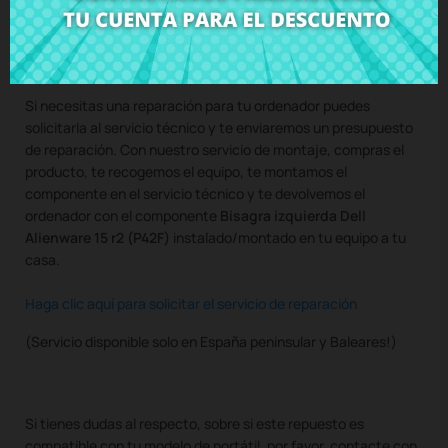
Compra
Bisagra izquierda Dell Alienware 15 r2 (P42F)
al
mejor precio en CRParts - PRODUCTO USADO ORIGINAL -
disponible también con nuestro servicio de montaje.
Si necesitas una reparación para tu ordenador puedes
solicitarla al servicio técnico y te enviaremos un presupuesto
de reparación. Con nuestro servicio de montaje, compras el
producto, te recogemos el equipo, te montamos el
componente en el servicio técnico y te devolvemos el
ordenador con el componente
Bisagra izquierda Dell
Alienware 15 r2 (P42F)
instalado/montado en tu equipo a tu
casa.
Haga clic aquí para solicitar el servicio de reparación
(Servicio disponible solo en España peninsular y Baleares!)
Si tienes dudas al respecto, sobre si este repuesto es
compatible con tu modelo de portátil, por favor, contacte con