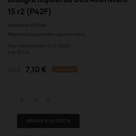
15 r2 (P42F)
Referencia:
010658
Repuesto para portátil segunda mano
Para: Dell Alienware 15 r2 (P42F)
P/N: 2TTJH
7,10 €
7,88 €
AHORRA 10%
AÑADIR A LA CESTA