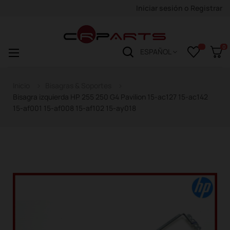
Iniciar sesión
o
Registrar
0
Navegación
☰
ESPAÑOL
de
palanca
Inicio
Bisagras & Soportes
Bisagra izquierda HP 255 250 G4 Pavilion 15-ac127 15-ac142
15-af001 15-af008 15-af102 15-ay018