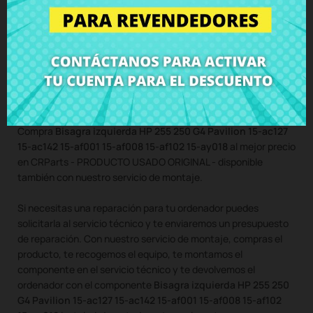
Bisagra izquierda HP 255 250 G4
Pavilion 15-ac127 15-ac142 15-af001
15-af008 15-af102 15-ay018
con tornillos incluidos
Compra
Bisagra izquierda HP 255 250 G4 Pavilion 15-ac127
15-ac142 15-af001 15-af008 15-af102 15-ay018
al mejor precio
en CRParts - PRODUCTO USADO ORIGINAL - disponible
también con nuestro servicio de montaje.
Si necesitas una reparación para tu ordenador puedes
solicitarla al servicio técnico y te enviaremos un presupuesto
de reparación. Con nuestro servicio de montaje, compras el
producto, te recogemos el equipo, te montamos el
componente en el servicio técnico y te devolvemos el
ordenador con el componente
Bisagra izquierda HP 255 250
G4 Pavilion 15-ac127 15-ac142 15-af001 15-af008 15-af102