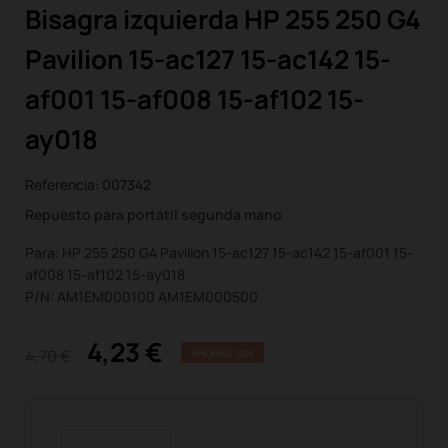
Bisagra izquierda HP 255 250 G4
Pavilion 15-ac127 15-ac142 15-
af001 15-af008 15-af102 15-
ay018
Referencia:
007342
Repuesto para portátil segunda mano
Para: HP 255 250 G4 Pavilion 15-ac127 15-ac142 15-af001 15-
af008 15-af102 15-ay018
P/N: AM1EM000100 AM1EM000500
4,23 €
4,70 €
AHORRA 10%