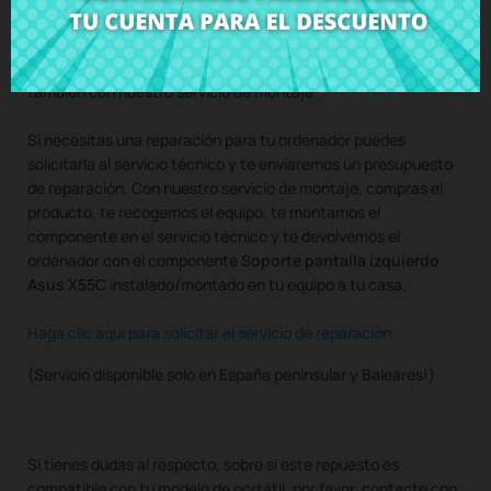
Compra
Soporte pantalla izquierdo Asus X55C
al mejor
precio en CRParts - PRODUCTO USADO ORIGINAL - disponible
también con nuestro servicio de montaje.
Si necesitas una reparación para tu ordenador puedes
solicitarla al servicio técnico y te enviaremos un presupuesto
de reparación. Con nuestro servicio de montaje, compras el
producto, te recogemos el equipo, te montamos el
componente en el servicio técnico y te devolvemos el
ordenador con el componente
Soporte pantalla izquierdo
Asus X55C
instalado/montado en tu equipo a tu casa.
Haga clic aquí para solicitar el servicio de reparación
(Servicio disponible solo en España peninsular y Baleares!)
Si tienes dudas al respecto, sobre si este repuesto es
compatible con tu modelo de portátil, por favor, contacte con