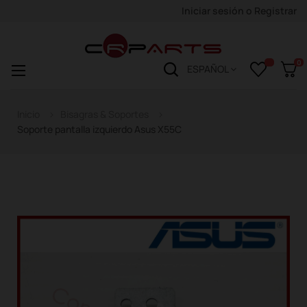
Iniciar sesión
o
Registrar
0
Navegación
☰
ESPAÑOL
de
palanca
Inicio
Bisagras & Soportes
Soporte pantalla izquierdo Asus X55C