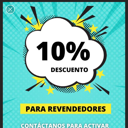
Descripción
Detalles del producto
Grados
Comentarios
Soporte pantalla izquierdo Asus
X55C
con tornillos incluidos