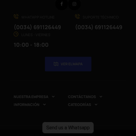
Facebook
Instagram
WHATAPP HOTLINE
SUPORTE TÉCHNICO
(0034) 691126449
(0034) 691126449
LUNES - VIERNES
10:00 - 18:00
VER EL MAPA
NUESTRA EMPRESA
CONTÁCTANOS


INFORMACIÓN
CATEGORÍAS


Send us a Whatsapp
Copyright © 2025
CompuRed Computers
. Todos los