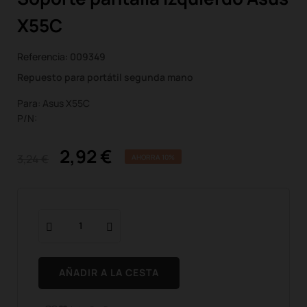
X55C
Referencia:
009349
Repuesto para portátil segunda mano
Para: Asus X55C
P/N:
2,92 €
3,24 €
AHORRA 10%
AÑADIR A LA CESTA