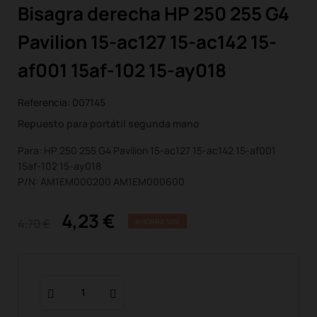
Bisagra derecha HP 250 255 G4
Pavilion 15-ac127 15-ac142 15-
af001 15af-102 15-ay018
Referencia:
007145
Repuesto para portátil segunda mano
Para: HP 250 255 G4 Pavilion 15-ac127 15-ac142 15-af001
15af-102 15-ay018
P/N: AM1EM000200 AM1EM000600
4,23 €
4,70 €
AHORRA 10%