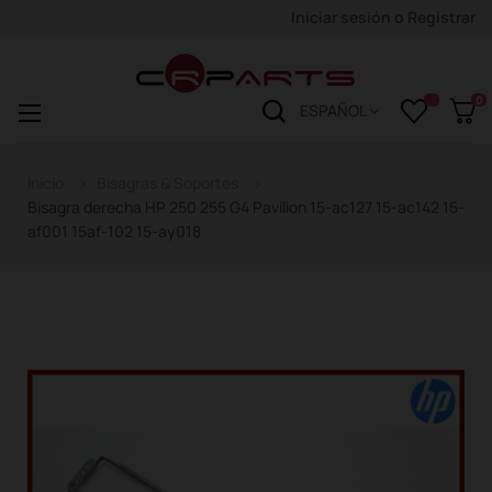
Iniciar sesión
o
Registrar
0
Navegación
☰
ESPAÑOL
de
palanca
Inicio
Bisagras & Soportes
Bisagra derecha HP 250 255 G4 Pavilion 15-ac127 15-ac142 15-
af001 15af-102 15-ay018