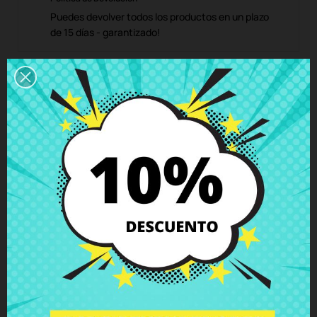
Puedes devolver todos los productos en un plazo
de 15 días - garantizado!
Descripción
Detalles del producto
Grados
Comentarios
Bisagra derecha HP 250 255 G4
Pavilion 15-ac127 15-ac142 15-af001