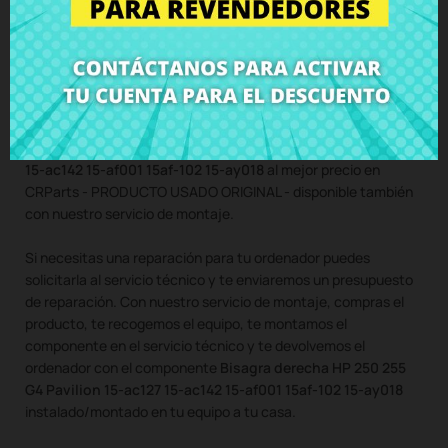
15af-102 15-ay018
con tornillos incluidos
Compra
Bisagra derecha HP 250 255 G4 Pavilion 15-ac127
15-ac142 15-af001 15af-102 15-ay018
al mejor precio en
CRParts - PRODUCTO USADO ORIGINAL - disponible también
con nuestro servicio de montaje.
Si necesitas una reparación para tu ordenador puedes
solicitarla al servicio técnico y te enviaremos un presupuesto
de reparación. Con nuestro servicio de montaje, compras el
producto, te recogemos el equipo, te montamos el
componente en el servicio técnico y te devolvemos el
ordenador con el componente
Bisagra derecha HP 250 255
G4 Pavilion 15-ac127 15-ac142 15-af001 15af-102 15-ay018
instalado/montado en tu equipo a tu casa.