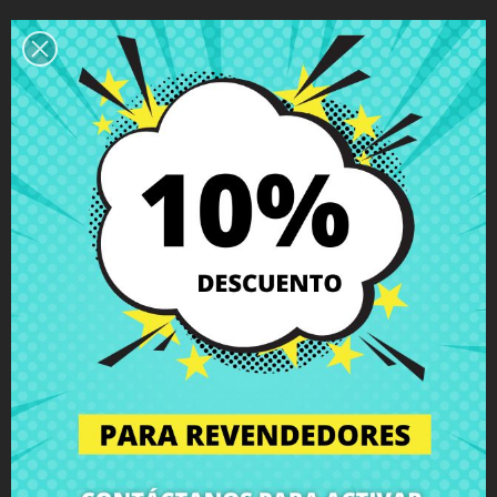
Descripción
Detalles del producto
Grados
Comentarios
Bisagra derecha Acer Aspire Timeline
M3-581TG
con tornillos incluidos