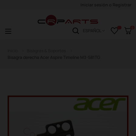
Iniciar sesión
o
Registrar
0
Navegación
☰
ESPAÑOL
de
palanca
Inicio
Bisagras & Soportes
Bisagra derecha Acer Aspire Timeline M3-581TG