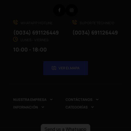
Facebook
Instagram
WHATAPP HOTLINE
SUPORTE TÉCHNICO
(0034) 691126449
(0034) 691126449
LUNES - VIERNES
10:00 - 18:00
VER EL MAPA
NUESTRA EMPRESA
CONTÁCTANOS


INFORMACIÓN
CATEGORÍAS


Send us a Whatsapp