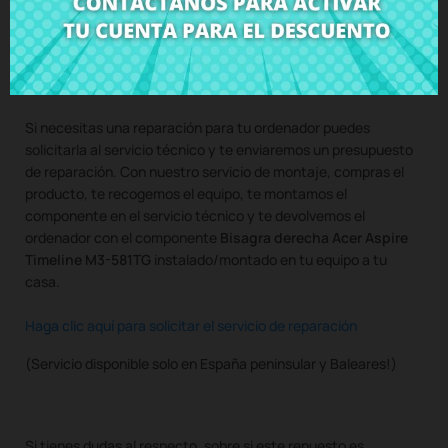
Compra
Bisagra derecha Acer Aspire Timeline M3-581TG
al
mejor precio en CRParts - PRODUCTO USADO ORIGINAL -
disponible también con nuestro servicio de montaje.
Si necesitas una reparación para tu ordenador puedes
solicitarla al servicio técnico y te enviaremos un presupuesto
de reparación. Con nuestro servicio de montaje, compras el
producto, te recogemos el equipo, te montamos el
componente en el servicio técnico y te devolvemos el
ordenador con el componente
Bisagra derecha Acer Aspire
Timeline M3-581TG
instalado/montado en tu equipo a tu
casa.
Haga clic aquí para solicitar el servicio de reparación
(Servicio disponible solo en España peninsular y Baleares!)
Si tienes dudas al respecto, sobre si este repuesto es