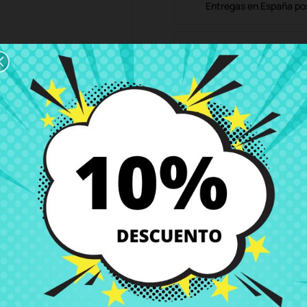
Entregas en España posi
Política de Devolución
Puedes devolver todos l
ón
Detalles del producto
Grados
Co