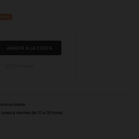
A 10%
AÑADIR A LA CESTA
Comparar

nción al cliente
lunes a viernes de 10 a 18 horas