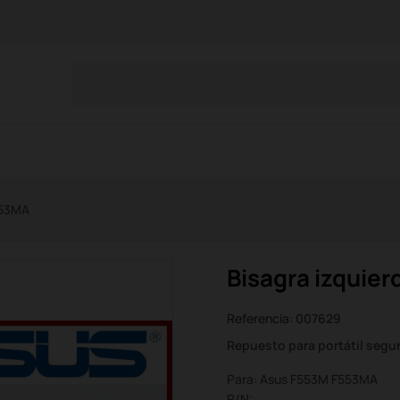
553MA
Bisagra izquie
Referencia:
007629
Repuesto para portátil seg
Para: Asus F553M F553MA
P/N: