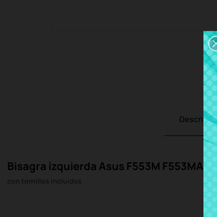
Descripci
Bisagra izquierda Asus F553M F553MA
con tornillos incluidos