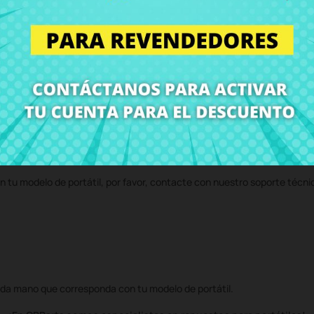
 CRParts - PRODUCTO USADO ORIGINAL - disponible también con nuestr
 servicio técnico y te enviaremos un presupuesto de reparación. Con n
volvemos el ordenador con el componente
Bisagra izquierda Asus F55
n tu modelo de portátil, por favor, contacte con nuestro soporte técni
da mano que corresponda con tu modelo de portátil.