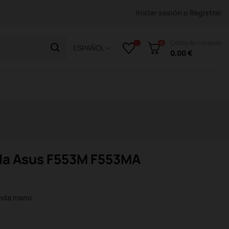
Iniciar sesión
o
Registrar
Cesta de compras
0
ESPAÑOL
0,00 €
rda Asus F553M F553MA
unda mano