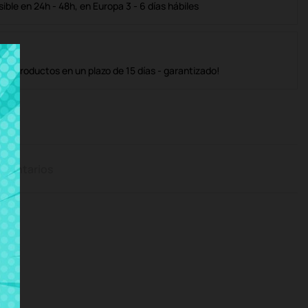
ble en 24h - 48h, en Europa 3 - 6 días hábiles
os productos en un plazo de 15 días - garantizado!
mentarios