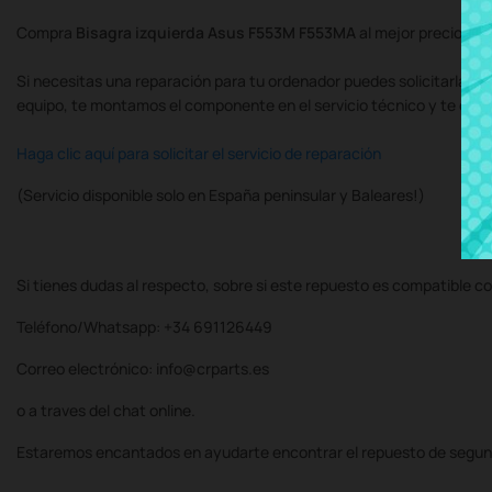
Compra
Bisagra izquierda Asus F553M F553MA
al mejor precio en
Si necesitas una reparación para tu ordenador puedes solicitarla al
equipo, te montamos el componente en el servicio técnico y te de
Haga clic aquí para solicitar el servicio de reparación
(Servicio disponible solo en España peninsular y Baleares!)
Si tienes dudas al respecto, sobre si este repuesto es compatible co
Teléfono/Whatsapp: +34 691126449
Correo electrónico: info@crparts.es
o a traves del chat online.
Estaremos encantados en ayudarte encontrar el repuesto de segun