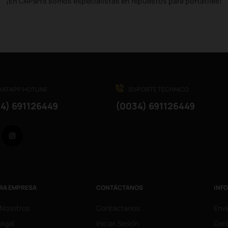
¡En CRParts somos especialistas en repuestos para portátiles!
ATAPP HOTLINE
SUPORTE TÉCHNICO
4) 691126449
(0034) 691126449
Facebook
Instagram
RA EMPRESA
CONTÁCTANOS
INF
 Nosotros
Contáctanos
Enví
Legal
Iniciar Sesión
Gara