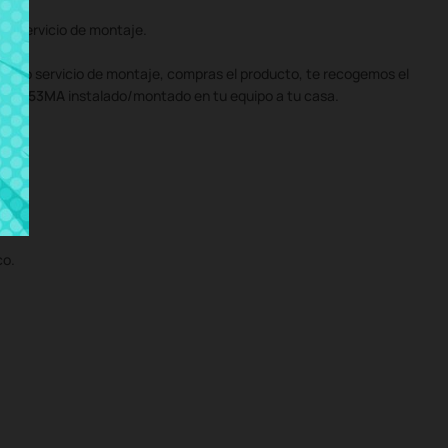
o servicio de montaje.
uestro servicio de montaje, compras el producto, te recogemos el
3M F553MA
instalado/montado en tu equipo a tu casa.
co.