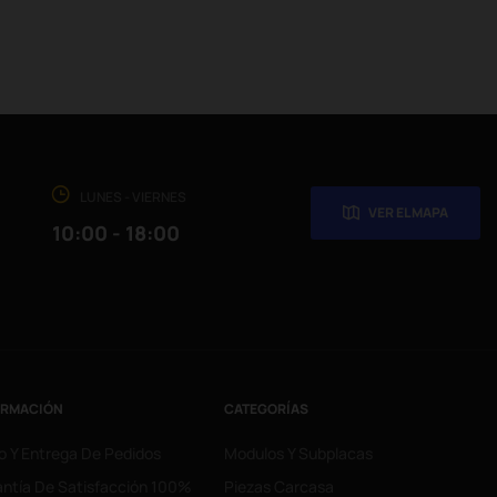
LUNES - VIERNES
VER EL MAPA
10:00 - 18:00
ORMACIÓN
CATEGORÍAS
o Y Entrega De Pedidos
Modulos Y Subplacas
ntía De Satisfacción 100%
Piezas Carcasa