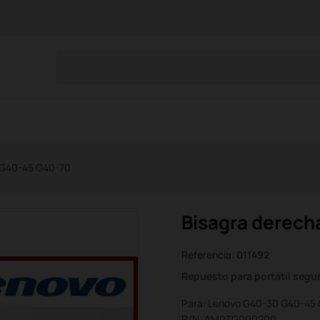
 G40-45 G40-70
Bisagra derech
Referencia:
011492
Repuesto para portátil seg
Para: Lenovo G40-30 G40-45
P/N: AM0TG000200