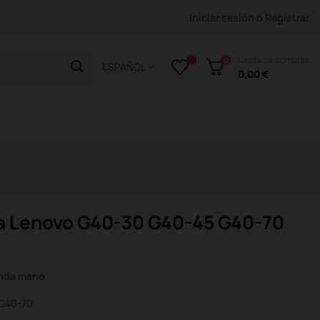
Iniciar sesión
o
Registrar
Cesta de compras
0
ESPAÑOL
0,00 €
a Lenovo G40-30 G40-45 G40-70
unda mano
 G40-70