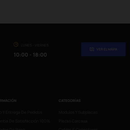
LUNES - VIERNES
VER EL MAPA
10:00 - 18:00
ORMACIÓN
CATEGORÍAS
o Y Entrega De Pedidos
Modulos Y Subplacas
ntía De Satisfacción 100%
Piezas Carcasa
odos De Pago
Cables & Conectores