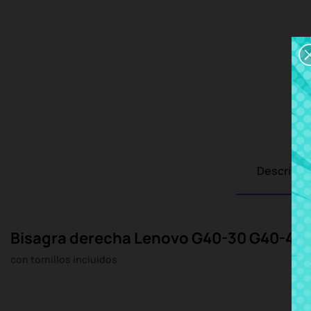
Descripci
Bisagra derecha Lenovo G40-30 G40-45
con tornillos incluidos