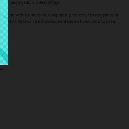
con nuestro servicio de montaje.
uestro servicio de montaje, compras el producto, te recogemos el
0-30 G40-45 G40-70
instalado/montado en tu equipo a tu casa.
co.