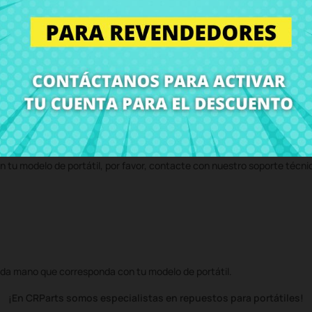
 precio en CRParts - PRODUCTO USADO ORIGINAL - disponible también 
 servicio técnico y te enviaremos un presupuesto de reparación. Con n
volvemos el ordenador con el componente
Bisagra derecha Lenovo G4
n tu modelo de portátil, por favor, contacte con nuestro soporte técni
da mano que corresponda con tu modelo de portátil.
¡En CRParts somos especialistas en repuestos para portátiles!