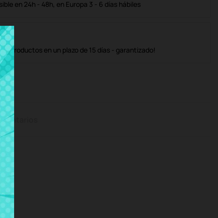
ble en 24h - 48h, en Europa 3 - 6 días hábiles
os productos en un plazo de 15 días - garantizado!
mentarios