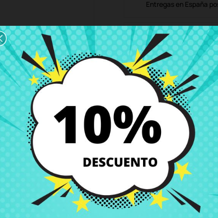
Entregas en España posi
Política de Devolución
Puedes devolver todos l
ón
Detalles del producto
Grados
Co
 G40-70