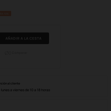
RA 10%
AÑADIR A LA CESTA
Comparar

nción al cliente
lunes a viernes de 10 a 18 horas