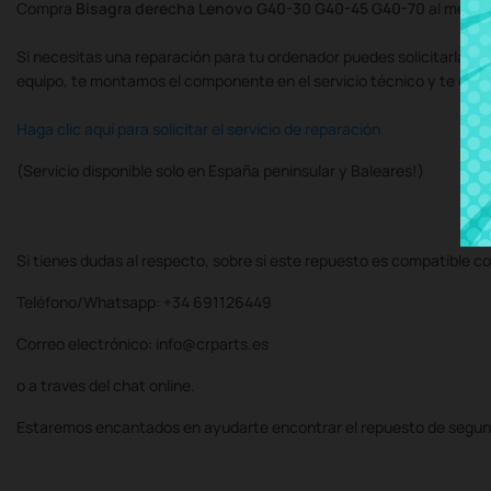
Compra
Bisagra derecha Lenovo G40-30 G40-45 G40-70
al mejor
Si necesitas una reparación para tu ordenador puedes solicitarla al
equipo, te montamos el componente en el servicio técnico y te de
Haga clic aquí para solicitar el servicio de reparación
(Servicio disponible solo en España peninsular y Baleares!)
Si tienes dudas al respecto, sobre si este repuesto es compatible co
Teléfono/Whatsapp: +34 691126449
Correo electrónico: info@crparts.es
o a traves del chat online.
Estaremos encantados en ayudarte encontrar el repuesto de segun