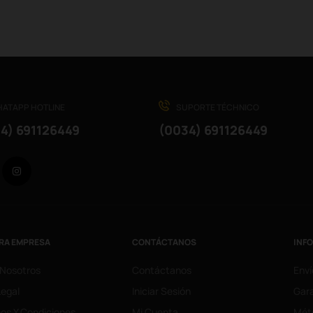
ATAPP HOTLINE
SUPORTE TÉCHNICO
4) 691126449
(0034) 691126449
Facebook
Instagram
RA EMPRESA
CONTÁCTANOS
INF
 Nosotros
Contáctanos
Enví
Legal
Iniciar Sesión
Gara
os Y Condiciones
Mi Cuenta
Mét