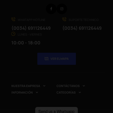
Facebook
Instagram
WHATAPP HOTLINE
SUPORTE TÉCHNICO
(0034) 691126449
(0034) 691126449
LUNES - VIERNES
10:00 - 18:00
VER EL MAPA
NUESTRA EMPRESA
CONTÁCTANOS


INFORMACIÓN
CATEGORÍAS


Send us a Whatsapp