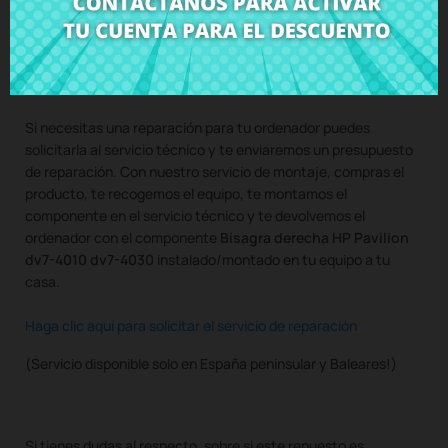
Compra
Bisagra derecha HP Pavilion dv7-4010 dv7-4030
al
mejor precio en CRParts - PRODUCTO USADO ORIGINAL -
disponible también con nuestro servicio de montaje.
Si necesitas una reparación para tu ordenador puedes
solicitarla al servicio técnico y te enviaremos un presupuesto
de reparación. Con nuestro servicio de montaje, compras el
producto, te recogemos el equipo, te montamos el
componente en el servicio técnico y te devolvemos el
ordenador con el componente
Bisagra derecha HP Pavilion
dv7-4010 dv7-4030
instalado/montado en tu equipo a tu
casa.
Haga clic aquí para solicitar el servicio de reparación
(Servicio disponible solo en España peninsular y Baleares!)
Si tienes dudas al respecto, sobre si este repuesto es