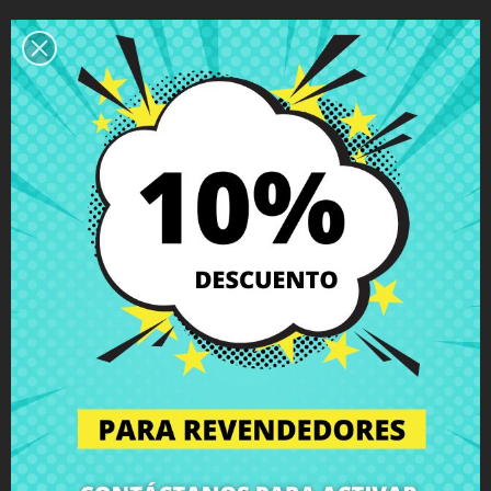
Descripción
Detalles del producto
Grados
Comentarios
Bisagra derecha HP Pavilion dv7-
4010 dv7-4030
con tornillos incluidos