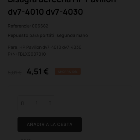
dv7-4010 dv7-4030
Referencia:
006682
Repuesto para portátil segunda mano
Para: HP Pavilion dv7-4010 dv7-4030
P/N: FBLX9007010
4,51 €
5,01 €
AHORRA 10%
AÑADIR A LA CESTA