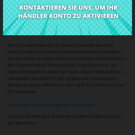
Kaufe
Scharnier rechts HP Pavilion dv7-4010 dv7-4030
zum
besten Preis bei CRParts - GEBRAUCHTES
ORIGINALPRODUKT - auch mit unserem Einbau-Service
verfügbar.
Wenn Du eine Reparatur für deinen Computer brauchst,
kannst Du dies bei unserem technischen Service anmelden
und wir senden Dir einen Kostenvoranschlag für die Reparatur.
Mit unserem Einbau-Service kaufst Du das Ersatzteil, wir
holen Dein Gerät ab, bauen das Teil in unserer Werkstatt ein
und senden das Gerät mit der eingebauten Komponente
Scharnier rechts HP Pavilion dv7-4010 dv7-4030
zurück zu
Dir nach hause.
Hier klicken um um die Reparatur anzumelden
(Service nur verfügbar in Spanien auf dem Festland und auf
den Balearen!)