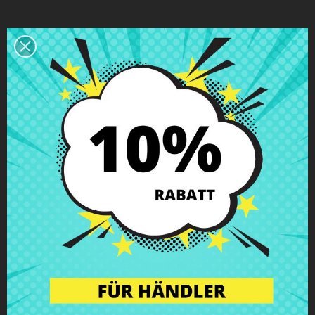
Beschreibung
Produkt Details
Klassen
Bewertungen
Scharnier rechts HP Pavilion dv7-
4010 dv7-4030
mit Schrauben