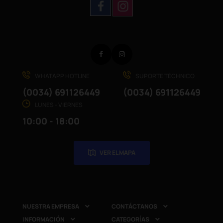
Facebook
Instagram
WHATAPP HOTLINE
SUPORTE TÉCHNICO
(0034) 691126449
(0034) 691126449
LUNES - VIERNES
10:00 - 18:00
VER EL MAPA
NUESTRA EMPRESA
CONTÁCTANOS


INFORMACIÓN
CATEGORÍAS

