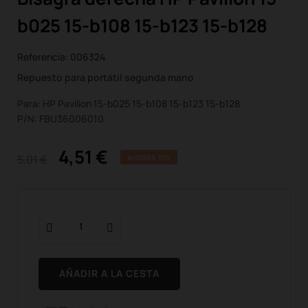
b025 15-b108 15-b123 15-b128
Referencia:
006324
Repuesto para portátil segunda mano
Para: HP Pavilion 15-b025 15-b108 15-b123 15-b128
P/N: FBU36006010
4,51 €
5,01 €
AHORRA 10%
AÑADIR A LA CESTA