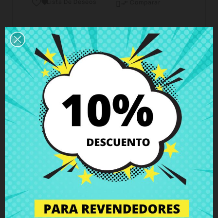
Lista De Deseos

Comparar

Horario del servicio de atención al cliente
Estamos disponibles de lunes a viernes de 10 a 18
horas
Envío y Entrega
Entregas en España posible en 24h - 48h, en
Europa 3 - 6 días hábiles
Política de Devolución
Puedes devolver todos los productos en un plazo
de 15 días - garantizado!