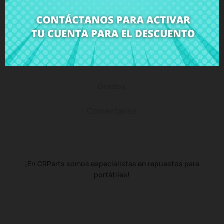
Descripción
Detalles del producto
Grados
Comentarios
¡En CRParts somos especialistas en repuestos para
portátiles!