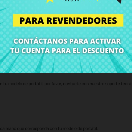
d009 15-d012
al mejor precio en CRParts - PRODUCTO USADO ORIGINAL -
 servicio técnico y te enviaremos un presupuesto de reparación. Con n
volvemos el ordenador con el componente
Antena inalámbrica HP 250 
n tu modelo de portátil, por favor, contacte con nuestro soporte técni
da mano que corresponda con tu modelo de portátil.