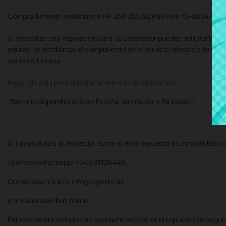
Compra
Antena inalámbrica HP 250 255 G2 Pavilion 15-d004 15-
Si necesitas una reparación para tu ordenador puedes solicitarla al
equipo, te montamos el componente en el servicio técnico y te de
equipo a tu casa.
Haga clic aquí para solicitar el servicio de reparación
(Servicio disponible solo en España peninsular y Baleares!)
Si tienes dudas al respecto, sobre si este repuesto es compatible co
Teléfono/Whatsapp: +34 691126449
Correo electrónico: info@crparts.es
o a traves del chat online.
Estaremos encantados en ayudarte encontrar el repuesto de segun