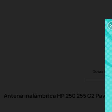
Descripci
Antena inalámbrica HP 250 255 G2 Pavil