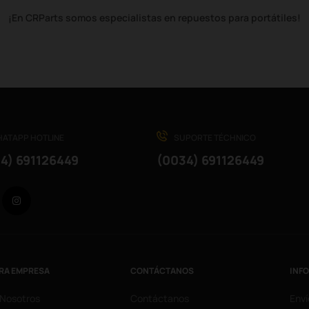
¡En CRParts somos especialistas en repuestos para portátiles!
ATAPP HOTLINE
SUPORTE TÉCHNICO
4) 691126449
(0034) 691126449
Facebook
Instagram
RA EMPRESA
CONTÁCTANOS
INF
 Nosotros
Contáctanos
Enví