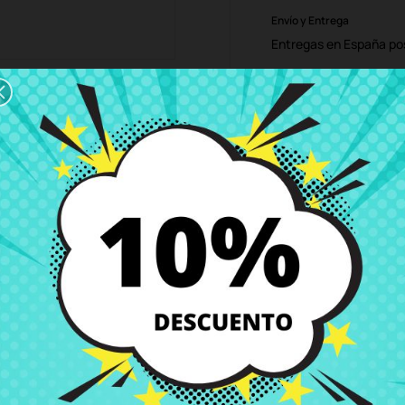
Envío y Entrega
Entregas en España posi
Política de Devolución
Puedes devolver todos l
ón
Detalles del producto
Grados
Co
ion 15-d004 15-d009 15-d012