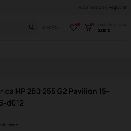
Iniciar sesión
o
Registrar
Cesta de compras
0
ESPAÑOL
0,00 €
ica HP 250 255 G2 Pavilion 15-
5-d012
unda mano