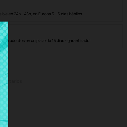
ble en 24h - 48h, en Europa 3 - 6 días hábiles
os productos en un plazo de 15 días - garantizado!
mentarios