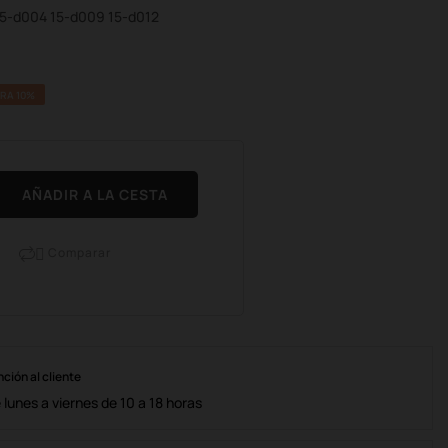
 15-d004 15-d009 15-d012
RA 10%
AÑADIR A LA CESTA
Comparar

nción al cliente
lunes a viernes de 10 a 18 horas