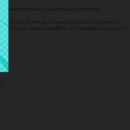
 disponible también con nuestro servicio de montaje.
uestro servicio de montaje, compras el producto, te recogemos el
255 G2 Pavilion 15-d004 15-d009 15-d012
instalado/montado en tu
co.