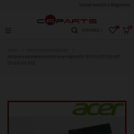
Iniciar sesión
o
Registrar
0
Navegación
☰
ESPAÑOL
de
palanca
Inicio
Antenas inalámbricas
Antena inalámbrica MAIN Acer Aspire E5-511 E5-521 E5-531
E5-571 V3-572