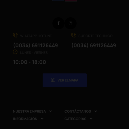
Facebook
Instagram
WHATAPP HOTLINE
SUPORTE TÉCHNICO
(0034) 691126449
(0034) 691126449
LUNES - VIERNES
10:00 - 18:00
VER EL MAPA
NUESTRA EMPRESA
CONTÁCTANOS


INFORMACIÓN
CATEGORÍAS

