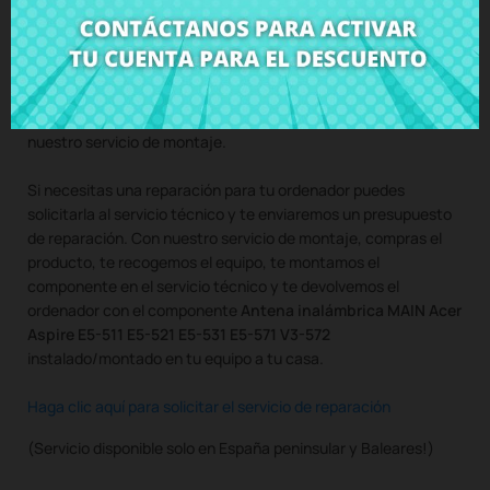
Compra
Antena inalámbrica MAIN Acer Aspire E5-511 E5-521
E5-531 E5-571 V3-572
al mejor precio en CRParts -
PRODUCTO USADO ORIGINAL - disponible también con
nuestro servicio de montaje.
Si necesitas una reparación para tu ordenador puedes
solicitarla al servicio técnico y te enviaremos un presupuesto
de reparación. Con nuestro servicio de montaje, compras el
producto, te recogemos el equipo, te montamos el
componente en el servicio técnico y te devolvemos el
ordenador con el componente
Antena inalámbrica MAIN Acer
Aspire E5-511 E5-521 E5-531 E5-571 V3-572
instalado/montado en tu equipo a tu casa.
Haga clic aquí para solicitar el servicio de reparación
(Servicio disponible solo en España peninsular y Baleares!)