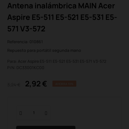
Antena inalámbrica MAIN Acer
Aspire E5-511 E5-521 E5-531 E5-
571 V3-572
Referencia:
010861
Repuesto para portátil segunda mano
Para: Acer Aspire E5-511 E5-521 E5-531 E5-571 V3-572
P/N: DC33001KC00
2,92 €
3,24 €
AHORRA 10%