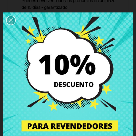
Puedes devolver todos los productos en un plazo
de 15 días - garantizado!
Descripción
Detalles del producto
Grados
Comentarios
Antena inalámbrica MAIN Acer Aspire
E5-511 E5-521 E5-531 E5-571 V3-572