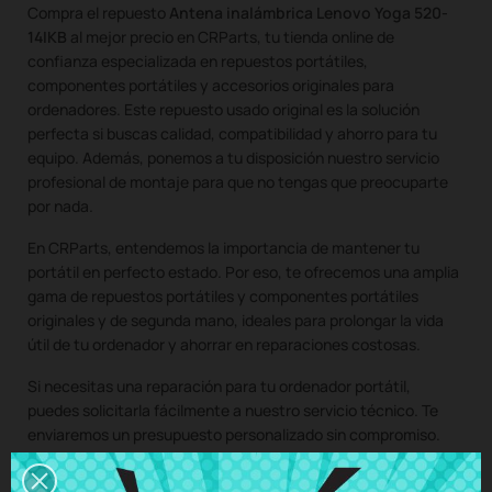
Compra el repuesto
Antena inalámbrica Lenovo Yoga 520-
14IKB
al mejor precio en CRParts, tu tienda online de
confianza especializada en repuestos portátiles,
componentes portátiles y accesorios originales para
ordenadores. Este repuesto usado original es la solución
perfecta si buscas calidad, compatibilidad y ahorro para tu
equipo. Además, ponemos a tu disposición nuestro servicio
profesional de montaje para que no tengas que preocuparte
por nada.
En CRParts, entendemos la importancia de mantener tu
portátil en perfecto estado. Por eso, te ofrecemos una amplia
gama de repuestos portátiles y componentes portátiles
originales y de segunda mano, ideales para prolongar la vida
útil de tu ordenador y ahorrar en reparaciones costosas.
Si necesitas una reparación para tu ordenador portátil,
puedes solicitarla fácilmente a nuestro servicio técnico. Te
enviaremos un presupuesto personalizado sin compromiso.
Con nuestro servicio de montaje, solo tienes que comprar el
repuesto para tu portátil, nos encargamos de recoger tu