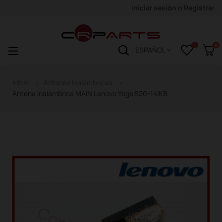
Iniciar sesión
o
Registrar
0
Navegación
☰
ESPAÑOL
de
palanca
Inicio
Antenas inalámbricas
Antena inalámbrica MAIN Lenovo Yoga 520-14IKB