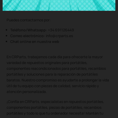
portátiles de todas las marcas y modelos.
Puedes contactarnos por:
Teléfono/Whatsapp:
+34 691126449
Correo electrónico:
info@crparts.es
Chat online en nuestra web
En CRParts, trabajamos cada día para ofrecerte la mayor
variedad de repuestos originales para portátiles,
componentes reacondicionados para portátiles, recambios
portátiles y soluciones para la reparación de portátiles
baratos. Nuestro compromiso es ayudarte a prolongar la vida
útil de tu equipo con piezas de calidad, servicio rápido y
atención personalizada.
¡Confía en CRParts, especialistas en repuestos portátiles,
componentes portátiles, piezas de portátiles, recambios
portátiles y todo lo que tu ordenador necesita! Mantén tu