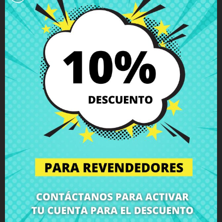
equipo, montamos el componente en nuestro taller
especializado y te devolvemos el ordenador con el repuesto
Antena inalámbrica Lenovo Yoga 520-14IKB
perfectamente
instalado a tu domicilio. Así, te aseguras de que todos los
componentes portátiles sean instalados por profesionales,
manteniendo la integridad y el rendimiento de tu equipo.
Haga clic aquí para solicitar el servicio de reparación
(Servicio disponible solo en España peninsular y Baleares!)
¿No estás seguro de si este repuesto es compatible con tu
modelo de portátil? No te preocupes. Nuestro equipo de
soporte técnico está a tu disposición para resolver cualquier
duda sobre repuestos portátiles, compatibilidades o cualquier
otro aspecto relacionado con los componentes portátiles de
tu equipo. En CRParts, somos expertos en reparación de
portátiles, venta de piezas de portátiles, carcasas para
portátiles, altavoces portátiles, teclados portátiles, pantallas
portátiles, bisagras portátiles, y todo tipo de componentes de