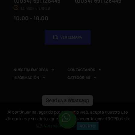
(0034) 691126449
(0034) 691126449
LUNES - VIERNES
10:00 - 18:00
VER EL MAPA
NUESTRA EMPRESA
CONTÁCTANOS


INFORMACIÓN
CATEGORÍAS


Send us a Whatsapp
Copyright © 2025
CompuRed Computers
. Todos los
Al continuar navegando por este sitio web, acepta nuestro uso
Al continuar navegando por este sitio web, acepta nuestro uso
derechos reservados
de cookies y sus datos personales de acuerdo con el RGPD de la
de cookies y sus datos personales de acuerdo con el RGPD de la
UE.
UE.
Ver más detalles
Ver más detalles
ACEPTO
ACEPTO