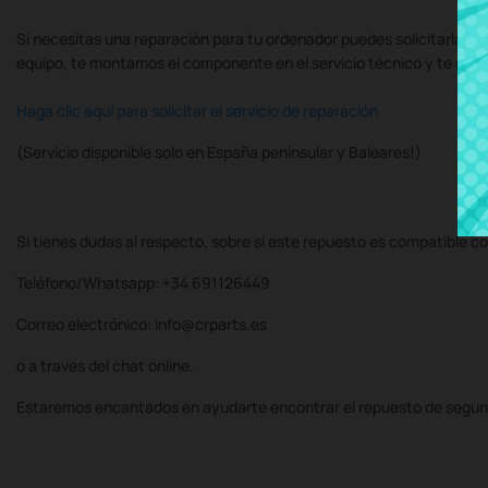
Si necesitas una reparación para tu ordenador puedes solicitarla al
equipo, te montamos el componente en el servicio técnico y te de
Haga clic aquí para solicitar el servicio de reparación
(Servicio disponible solo en España peninsular y Baleares!)
Si tienes dudas al respecto, sobre si este repuesto es compatible co
Teléfono/Whatsapp: +34 691126449
Correo electrónico: info@crparts.es
o a traves del chat online.
Estaremos encantados en ayudarte encontrar el repuesto de segun