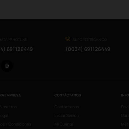
ATAPP HOTLINE
SUPORTE TÉCHNICO
4) 691126449
(0034) 691126449
Facebook
Instagram
RA EMPRESA
CONTÁCTANOS
INF
 Nosotros
Contáctanos
Enví
Legal
Iniciar Sesión
Gara
os Y Condiciones
Mi Cuenta
Mét