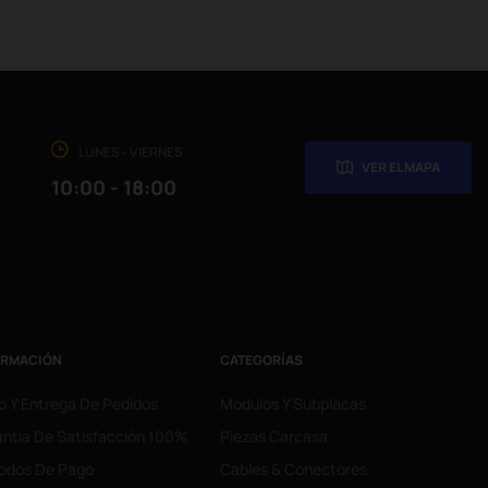
LUNES - VIERNES
VER EL MAPA
10:00 - 18:00
ORMACIÓN
CATEGORÍAS
o Y Entrega De Pedidos
Modulos Y Subplacas
ntía De Satisfacción 100%
Piezas Carcasa
odos De Pago
Cables & Conectores