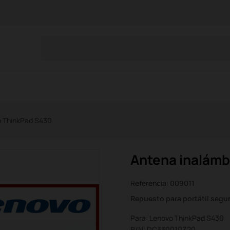
o ThinkPad S430
Antena inalámb
Referencia:
009011
Repuesto para portátil seg
Para: Lenovo ThinkPad S430
P/N: DC330010Z20