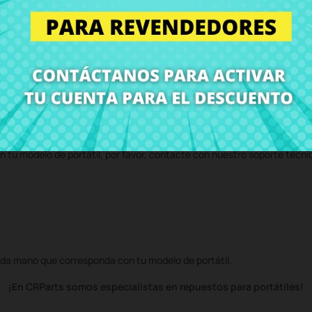
 servicio técnico y te enviaremos un presupuesto de reparación. Con n
volvemos el ordenador con el componente
Antena inalámbrica AUX Le
n tu modelo de portátil, por favor, contacte con nuestro soporte técni
da mano que corresponda con tu modelo de portátil.
¡En CRParts somos especialistas en repuestos para portátiles!