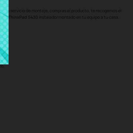
uestro servicio de montaje, compras el producto, te recogemos el
novo ThinkPad S430
instalado/montado en tu equipo a tu casa.
co.