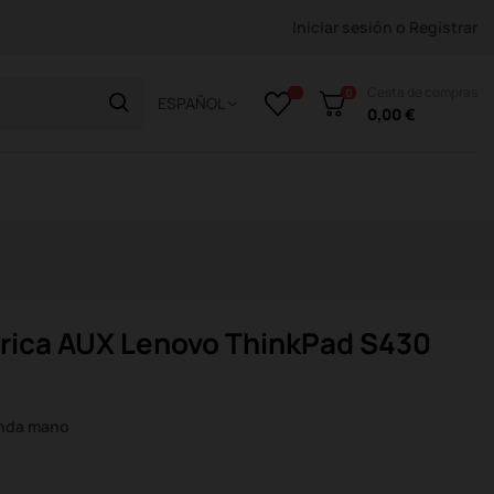
Iniciar sesión
o
Registrar
Cesta de compras
0
ESPAÑOL
0,00 €
rica AUX Lenovo ThinkPad S430
unda mano