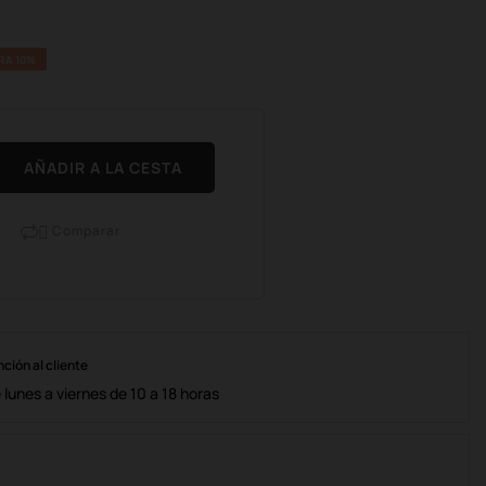
RA 10%
AÑADIR A LA CESTA
Comparar

nción al cliente
lunes a viernes de 10 a 18 horas