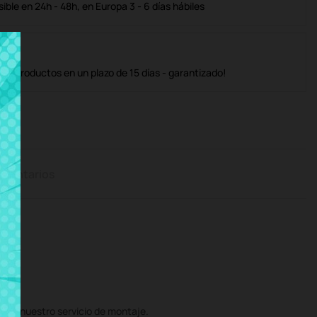
ble en 24h - 48h, en Europa 3 - 6 días hábiles
os productos en un plazo de 15 días - garantizado!
mentarios
on nuestro servicio de montaje.