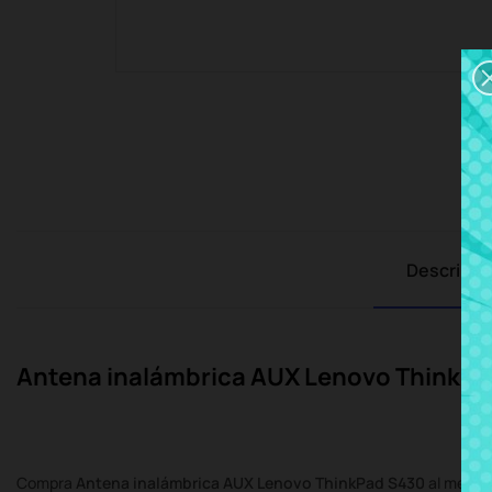
Descripci
Antena inalámbrica AUX Lenovo ThinkPa
Compra
Antena inalámbrica AUX Lenovo ThinkPad S430
al mejor