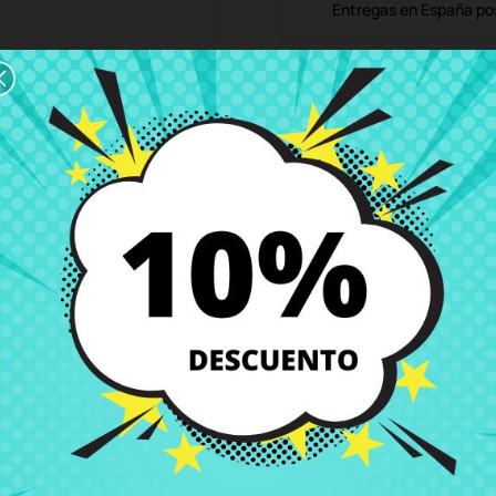
Entregas en España posi
Política de Devolución
Puedes devolver todos l
ón
Detalles del producto
Grados
Co
d S430
 precio en CRParts - PRODUCTO USADO ORIGINAL - disponible también c