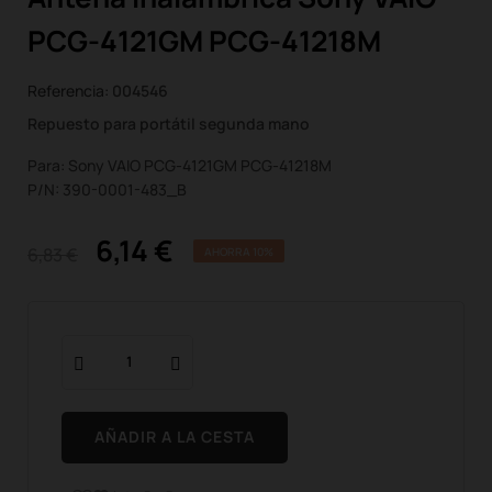
PCG-4121GM PCG-41218M
Referencia:
004546
Repuesto para portátil segunda mano
Para: Sony VAIO PCG-4121GM PCG-41218M
P/N: 390-0001-483_B
6,14 €
6,83 €
AHORRA 10%
AÑADIR A LA CESTA