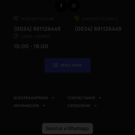
Facebook
Instagram
WHATAPP HOTLINE
SUPORTE TÉCHNICO
(0034) 691126449
(0034) 691126449
LUNES - VIERNES
10:00 - 18:00
VER EL MAPA
NUESTRA EMPRESA
CONTÁCTANOS


INFORMACIÓN
CATEGORÍAS


Send us a Whatsapp