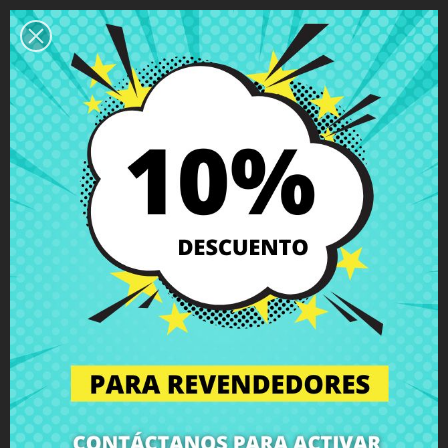
Descripción
Detalles del producto
Grados
Comentarios
Antena inalámbrica Sony VAIO PCG-
4121GM PCG-41218M