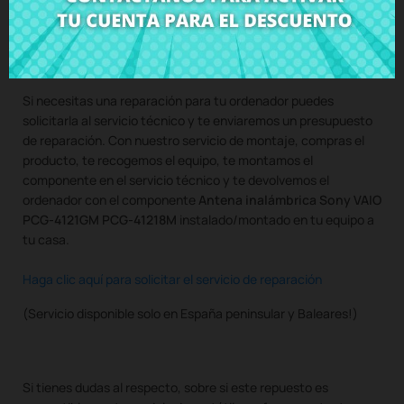
Compra
Antena inalámbrica Sony VAIO PCG-4121GM PCG-
41218M
al mejor precio en CRParts - PRODUCTO USADO
ORIGINAL - disponible también con nuestro servicio de
montaje.
Si necesitas una reparación para tu ordenador puedes
solicitarla al servicio técnico y te enviaremos un presupuesto
de reparación. Con nuestro servicio de montaje, compras el
producto, te recogemos el equipo, te montamos el
componente en el servicio técnico y te devolvemos el
ordenador con el componente
Antena inalámbrica Sony VAIO
PCG-4121GM PCG-41218M
instalado/montado en tu equipo a
tu casa.
Haga clic aquí para solicitar el servicio de reparación
(Servicio disponible solo en España peninsular y Baleares!)
Si tienes dudas al respecto, sobre si este repuesto es