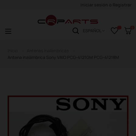
Iniciar sesión
o
Registrar
0
Navegación
☰
ESPAÑOL
de
palanca
Inicio
Antenas inalámbricas
Antena inalámbrica Sony VAIO PCG-4121GM PCG-41218M