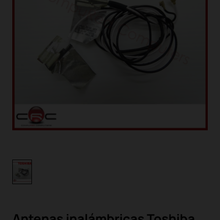
Antenas inalámbricas Toshiba