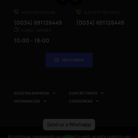
WHATAPP HOTLINE
SUPORTE TÉCHNICO
(0034) 691126449
(0034) 691126449
LUNES - VIERNES
10:00 - 18:00
VER EL MAPA
NUESTRA EMPRESA
CONTÁCTANOS


INFORMACIÓN
CATEGORÍAS


Send us a Whatsapp
Copyright © 2025
CompuRed Computers
. Todos los
Al continuar navegando por este sitio web, acepta nuestro uso
Al continuar navegando por este sitio web, acepta nuestro uso