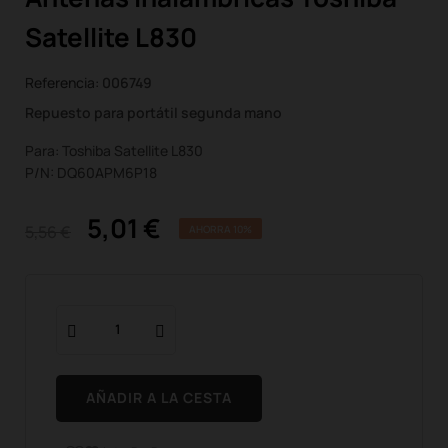
Satellite L830
Referencia:
006749
Repuesto para portátil segunda mano
Para: Toshiba Satellite L830
P/N: DQ60APM6P18
5,01 €
5,56 €
AHORRA 10%
AÑADIR A LA CESTA