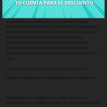
Compra
Antenas inalámbricas Toshiba Satellite L830
al
mejor precio en CRParts - PRODUCTO USADO ORIGINAL -
disponible también con nuestro servicio de montaje.
Si necesitas una reparación para tu ordenador puedes
solicitarla al servicio técnico y te enviaremos un presupuesto
de reparación. Con nuestro servicio de montaje, compras el
producto, te recogemos el equipo, te montamos el
componente en el servicio técnico y te devolvemos el
ordenador con el componente
Antenas inalámbricas
Toshiba Satellite L830
instalado/montado en tu equipo a tu
casa.
Haga clic aquí para solicitar el servicio de reparación
(Servicio disponible solo en España peninsular y Baleares!)
Si tienes dudas al respecto, sobre si este repuesto es
compatible con tu modelo de portátil, por favor, contacte con