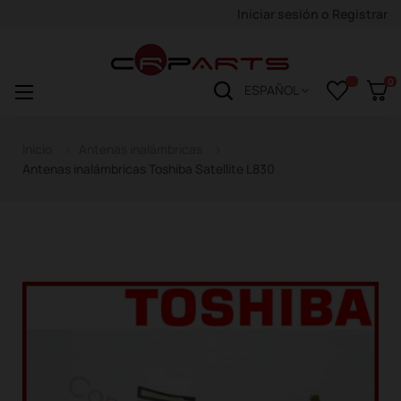
Iniciar sesión
o
Registrar
0
Navegación
☰
ESPAÑOL
de
palanca
Inicio
Antenas inalámbricas
Antenas inalámbricas Toshiba Satellite L830