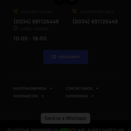
WHATAPP HOTLINE
SUPORTE TÉCHNICO
(0034) 691126449
(0034) 691126449
LUNES - VIERNES
10:00 - 18:00
VER EL MAPA
NUESTRA EMPRESA
CONTÁCTANOS


INFORMACIÓN
CATEGORÍAS


Send us a Whatsapp
Copyright © 2025
CompuRed Computers
. Todos los
Al continuar navegando por este sitio web, acepta nuestro uso
Al continuar navegando por este sitio web, acepta nuestro uso