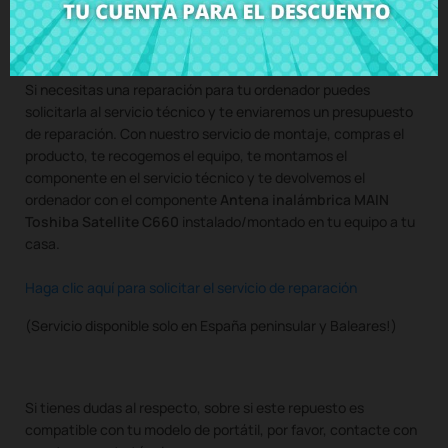
Compra
Antena inalámbrica MAIN Toshiba Satellite C660
al
mejor precio en CRParts - PRODUCTO USADO ORIGINAL -
disponible también con nuestro servicio de montaje.
Si necesitas una reparación para tu ordenador puedes
solicitarla al servicio técnico y te enviaremos un presupuesto
de reparación. Con nuestro servicio de montaje, compras el
producto, te recogemos el equipo, te montamos el
componente en el servicio técnico y te devolvemos el
ordenador con el componente
Antena inalámbrica MAIN
Toshiba Satellite C660
instalado/montado en tu equipo a tu
casa.
Haga clic aquí para solicitar el servicio de reparación
(Servicio disponible solo en España peninsular y Baleares!)
Si tienes dudas al respecto, sobre si este repuesto es
compatible con tu modelo de portátil, por favor, contacte con