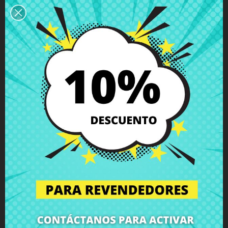
Descripción
Detalles del producto
Grados
Comentarios
Antena inalámbrica MAIN Toshiba
Satellite C660