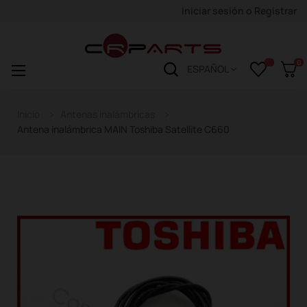
Iniciar sesión
o
Registrar
0
Navegación
☰
ESPAÑOL
de
palanca
Inicio
Antenas inalámbricas
Antena inalámbrica MAIN Toshiba Satellite C660