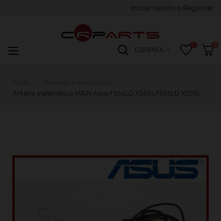
Iniciar sesión
o
Registrar
0
Navegación
☰
ESPAÑOL
de
palanca
Inicio
Antenas inalámbricas
Antena inalámbrica MAIN Asus F554LD X554L F555LD X555L