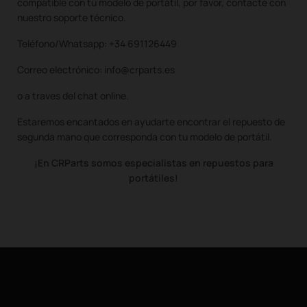
compatible con tu modelo de portátil, por favor, contacte con
nuestro soporte técnico.
Teléfono/Whatsapp: +34 691126449
Correo electrónico: info@crparts.es
o a traves del chat online.
Estaremos encantados en ayudarte encontrar el repuesto de
segunda mano que corresponda con tu modelo de portátil.
¡En CRParts somos especialistas en repuestos para
portátiles!