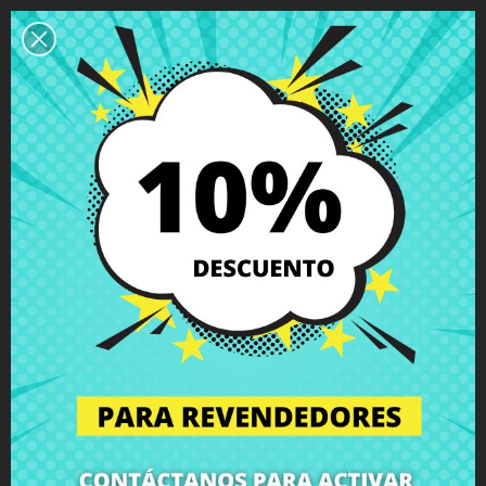
Descripción
Detalles del producto
Grados
Comentarios
Antena inalámbrica MAIN Asus
F554LD X554L F555LD X555L