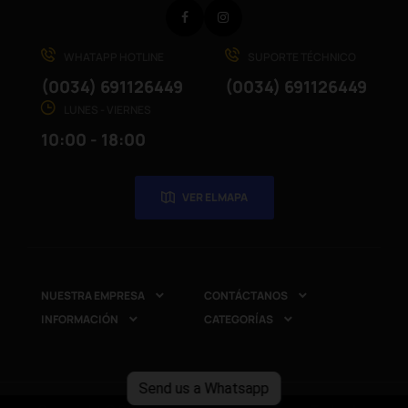
Facebook
Instagram
WHATAPP HOTLINE
SUPORTE TÉCHNICO
(0034) 691126449
(0034) 691126449
LUNES - VIERNES
10:00 - 18:00
VER EL MAPA
NUESTRA EMPRESA
CONTÁCTANOS


INFORMACIÓN
CATEGORÍAS


Send us a Whatsapp