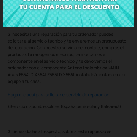
Compra
Antena inalámbrica MAIN Asus F554LD X554L
F555LD X555L
al mejor precio en CRParts - PRODUCTO
USADO ORIGINAL - disponible también con nuestro servicio de
montaje.
Si necesitas una reparación para tu ordenador puedes
solicitarla al servicio técnico y te enviaremos un presupuesto
de reparación. Con nuestro servicio de montaje, compras el
producto, te recogemos el equipo, te montamos el
componente en el servicio técnico y te devolvemos el
ordenador con el componente
Antena inalámbrica MAIN
Asus F554LD X554L F555LD X555L
instalado/montado en tu
equipo a tu casa.
Haga clic aquí para solicitar el servicio de reparación
(Servicio disponible solo en España peninsular y Baleares!)
Si tienes dudas al respecto, sobre si este repuesto es