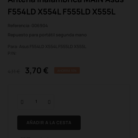
F554LD X554L F555LD X555L
Referencia:
006904
Repuesto para portátil segunda mano
Para: Asus F554LD X554L F555LD X555L
P/N:
3,70 €
4,11 €
AHORRA 10%
AÑADIR A LA CESTA