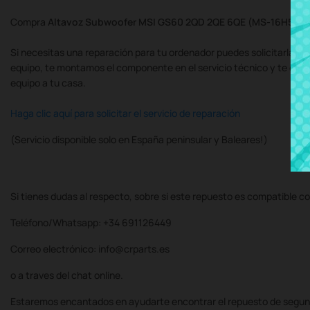
Compra
Altavoz Subwoofer MSI GS60 2QD 2QE 6QE (MS-16H5) (
Si necesitas una reparación para tu ordenador puedes solicitarla al
equipo, te montamos el componente en el servicio técnico y te de
equipo a tu casa.
Haga clic aquí para solicitar el servicio de reparación
(Servicio disponible solo en España peninsular y Baleares!)
Si tienes dudas al respecto, sobre si este repuesto es compatible co
Teléfono/Whatsapp: +34 691126449
Correo electrónico: info@crparts.es
o a traves del chat online.
Estaremos encantados en ayudarte encontrar el repuesto de segun