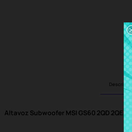
Descripci
Altavoz Subwoofer MSI GS60 2QD 2QE 6