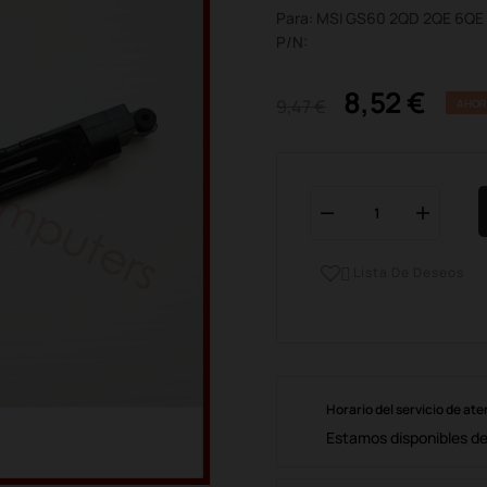
Para: MSI GS60 2QD 2QE 6QE
P/N:
8,52 €
9,47 €
AHOR
Lista De Deseos

Horario del servicio de ate
Estamos disponibles de 