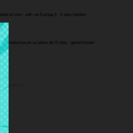
ble en 24h - 48h, en Europa 3 - 6 días hábiles
os productos en un plazo de 15 días - garantizado!
mentarios