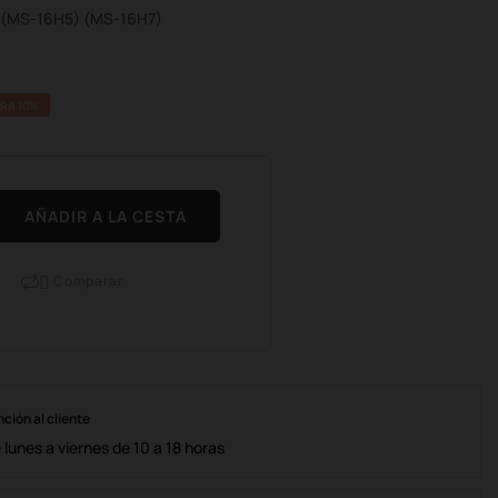
 (MS-16H5) (MS-16H7)
RA 10%
AÑADIR A LA CESTA
Comparar

nción al cliente
lunes a viernes de 10 a 18 horas