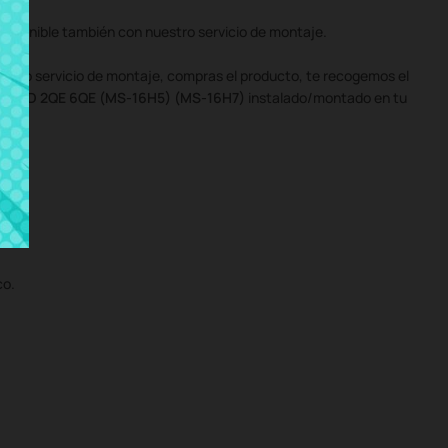
sponible también con nuestro servicio de montaje.
uestro servicio de montaje, compras el producto, te recogemos el
0 2QD 2QE 6QE (MS-16H5) (MS-16H7)
instalado/montado en tu
co.