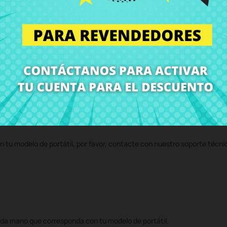
MS-16H7)
al mejor precio en CRParts - PRODUCTO USADO ORIGINAL - di
 servicio técnico y te enviaremos un presupuesto de reparación. Con n
volvemos el ordenador con el componente
Altavoz Subwoofer MSI GS6
n tu modelo de portátil, por favor, contacte con nuestro soporte técni
da mano que corresponda con tu modelo de portátil.