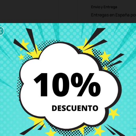
Envío y Entrega
Entregas en España posi
Política de Devolución
Puedes devolver todos l
ón
Detalles del producto
Grados
Co
QE (MS-16H5) (MS-16H7)