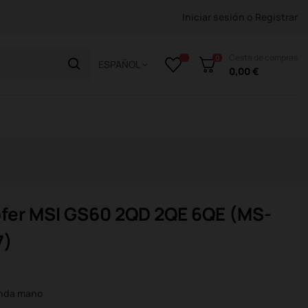
Iniciar sesión
o
Registrar
Cesta de compras
0
ESPAÑOL
0,00 €
fer MSI GS60 2QD 2QE 6QE (MS-
7)
unda mano