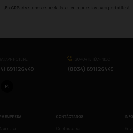
¡En CRParts somos especialistas en repuestos para portátiles!
ATAPP HOTLINE
SUPORTE TÉCHNICO
4) 691126449
(0034) 691126449
Facebook
Instagram
RA EMPRESA
CONTÁCTANOS
INF
 Nosotros
Contáctanos
Enví