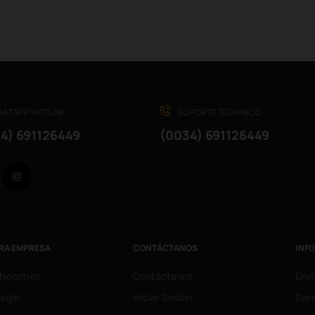
ATAPP HOTLINE
SUPORTE TÉCHNICO
4) 691126449
(0034) 691126449
Facebook
Instagram
RA EMPRESA
CONTÁCTANOS
INF
 Nosotros
Contáctanos
Enví
Legal
Iniciar Sesión
Gara