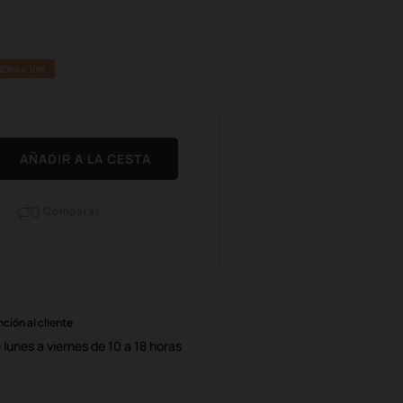
HORRA 10%
AÑADIR A LA CESTA
Comparar

nción al cliente
lunes a viernes de 10 a 18 horas