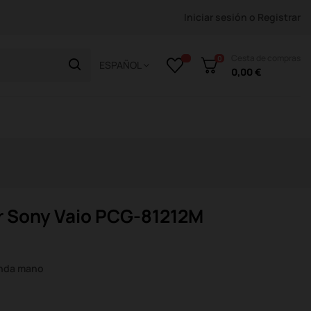
Iniciar sesión
o
Registrar
Cesta de compras
0
ESPAÑOL
0,00 €
or Sony Vaio PCG-81212M
unda mano