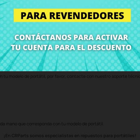
en CRParts - PRODUCTO USADO ORIGINAL - disponible también con nuest
 servicio técnico y te enviaremos un presupuesto de reparación. Con n
volvemos el ordenador con el componente
Carcasa Inferior Sony Vaio
n tu modelo de portátil, por favor, contacte con nuestro soporte técni
da mano que corresponda con tu modelo de portátil.
¡En CRParts somos especialistas en repuestos para portátiles!