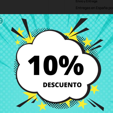
Envío y Entrega
Entregas en España posi
Política de Devolución
Puedes devolver todos l
ón
Detalles del producto
Grados
Co