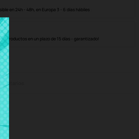
ble en 24h - 48h, en Europa 3 - 6 días hábiles
os productos en un plazo de 15 días - garantizado!
mentarios