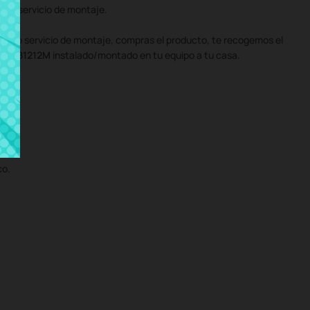
ro servicio de montaje.
uestro servicio de montaje, compras el producto, te recogemos el
 PCG-81212M
instalado/montado en tu equipo a tu casa.
co.