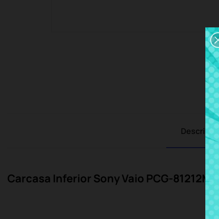
Descripci
Carcasa Inferior Sony Vaio PCG-81212M