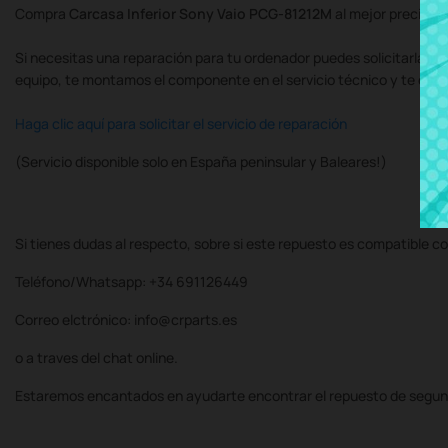
Compra
Carcasa Inferior Sony Vaio PCG-81212M
al mejor precio 
Si necesitas una reparación para tu ordenador puedes solicitarla al
equipo, te montamos el componente en el servicio técnico y te de
Haga clic aquí para solicitar el servicio de reparación
(Servicio disponible solo en España peninsular y Baleares!)
Si tienes dudas al respecto, sobre si este repuesto es compatible co
Teléfono/Whatsapp: +34 691126449
Correo elctrónico: info@crparts.es
o a traves del chat online.
Estaremos encantados en ayudarte encontrar el repuesto de segun