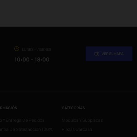
LUNES - VIERNES
VER EL MAPA
10:00 - 18:00
ORMACIÓN
CATEGORÍAS
o Y Entrega De Pedidos
Modulos Y Subplacas
ntía De Satisfacción 100%
Piezas Carcasa