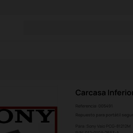
Carcasa Inferi
Referencia:
005491
Repuesto para portátil seg
Para: Sony Vaio PCG-81212M
P/N: 012-010A-2653-A