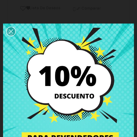
Lista De Deseos

Comparar

Horario del servicio de atención al cliente
Estamos disponibles de lunes a viernes de 10 a 18
horas
Envío y Entrega
Entregas en España posible en 24h - 48h, en
Europa 3 - 6 días hábiles
Política de Devolución
Puedes devolver todos los productos en un plazo
de 15 días - garantizado!