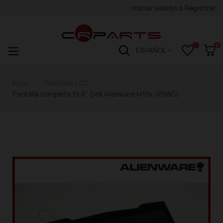
Iniciar sesión
o
Registrar
0
Navegación
☰
ESPAÑOL
de
palanca
Inicio
Pantallas LCD
Pantalla completa 15,6" Dell Alienware M15x (P08G)