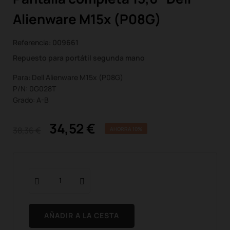
Alienware M15x (P08G)
Referencia:
009661
Repuesto para portátil segunda mano
Para: Dell Alienware M15x (P08G)
P/N: 0G028T
Grado: A-B
34,52 €
38,36 €
AHORRA 10%
AÑADIR A LA CESTA