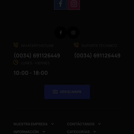
Facebook
Instagram
WHATAPP HOTLINE
SUPORTE TÉCHNICO
(0034) 691126449
(0034) 691126449
LUNES - VIERNES
10:00 - 18:00
VER EL MAPA
NUESTRA EMPRESA
CONTÁCTANOS


INFORMACIÓN
CATEGORÍAS

