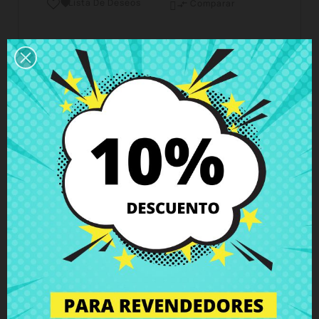
Lista De Deseos

Comparar

Horario del servicio de atención al cliente
Estamos disponibles de lunes a viernes de 10 a 18
horas
Envío y Entrega
Entregas en España posible en 24h - 48h, en
Europa 3 - 6 días hábiles
Política de Devolución
Puedes devolver todos los productos en un plazo
de 15 días - garantizado!