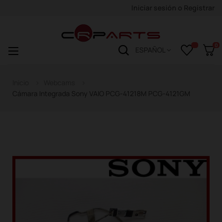
Iniciar sesión
o
Registrar
0
Navegación
☰
ESPAÑOL
de
palanca
Inicio
Webcams
Cámara Integrada Sony VAIO PCG-41218M PCG-4121GM