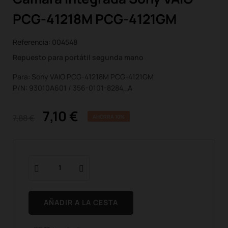
PCG-41218M PCG-4121GM
Referencia:
004548
Repuesto para portátil segunda mano
Para: Sony VAIO PCG-41218M PCG-4121GM
P/N: 93010A601 / 356-0101-8284_A
7,10 €
7,88 €
AHORRA 10%
AÑADIR A LA CESTA