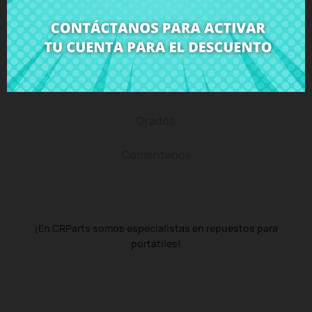
Descripción
Detalles del producto
Grados
Comentarios
¡En CRParts somos especialistas en repuestos para
portátiles!