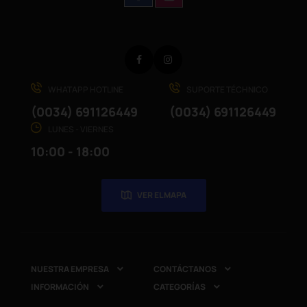
Facebook
Instagram
WHATAPP HOTLINE
SUPORTE TÉCHNICO
(0034) 691126449
(0034) 691126449
LUNES - VIERNES
10:00 - 18:00
VER EL MAPA
NUESTRA EMPRESA
CONTÁCTANOS


INFORMACIÓN
CATEGORÍAS

