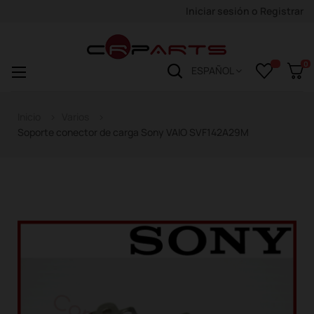
Iniciar sesión
o
Registrar
0
Navegación
☰
ESPAÑOL
de
palanca
Inicio
Varios
Soporte conector de carga Sony VAIO SVF142A29M