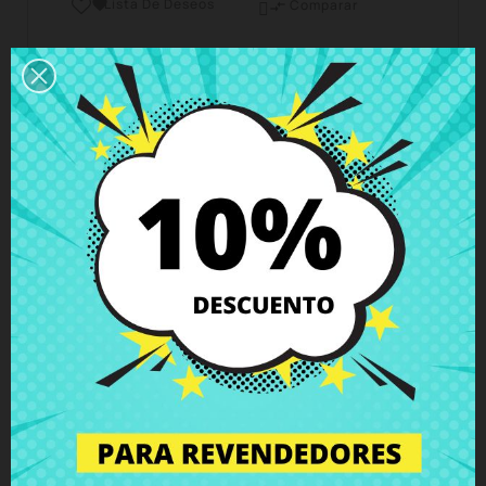
Lista De Deseos

Comparar

Horario del servicio de atención al cliente
Estamos disponibles de lunes a viernes de 10 a 18
horas
Envío y Entrega
Entregas en España posible en 24h - 48h, en
Europa 3 - 6 días hábiles
Política de Devolución
Puedes devolver todos los productos en un plazo
de 15 días - garantizado!