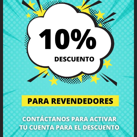
especializado y te devolvemos el ordenador con el repuesto
Ratón táctil plata Lenovo Yoga 520-14IKB
perfectamente
instalado a tu domicilio. Así, te aseguras de que todos los
componentes portátiles sean instalados por profesionales,
manteniendo la integridad y el rendimiento de tu equipo.
Haga clic aquí para solicitar el servicio de reparación
(Servicio disponible solo en España peninsular y Baleares!)
¿No estás seguro de si este repuesto es compatible con tu
modelo de portátil? No te preocupes. Nuestro equipo de
soporte técnico está a tu disposición para resolver cualquier
duda sobre repuestos portátiles, compatibilidades o cualquier
otro aspecto relacionado con los componentes portátiles de
tu equipo. En CRParts, somos expertos en reparación de
portátiles, venta de piezas de portátiles, carcasas para
portátiles, altavoces portátiles, teclados portátiles, pantallas
portátiles, bisagras portátiles, y todo tipo de componentes de
portátiles de todas las marcas y modelos.