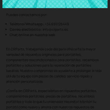
Puedes contactarnos por:
Teléfono/Whatsapp:
+34 691126449
Correo electrónico:
info@crparts.es
Chat online en nuestra web
En CRParts, trabajamos cada día para ofrecerte la mayor
variedad de repuestos originales para portátiles,
componentes reacondicionados para portátiles, recambios
portátiles y soluciones para la reparación de portátiles
baratos. Nuestro compromiso es ayudarte a prolongar la vida
útil de tu equipo con piezas de calidad, servicio rápido y
atención personalizada.
¡Confía en CRParts, especialistas en repuestos portátiles,
componentes portátiles, piezas de portátiles, recambios
portátiles y todo lo que tu ordenador necesita! Mantén tu
portátil como nuevo y ahorra con nuestros repuestos de