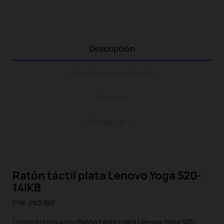
Descripción
Detalles del producto
Grados
Comentarios
Ratón táctil plata Lenovo Yoga 520-
14IKB
P/N: PK37B0
Compra el repuesto
Ratón táctil plata Lenovo Yoga 520-