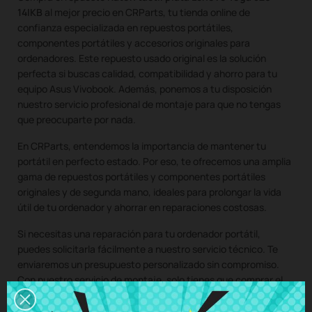
14IKB
al mejor precio en CRParts, tu tienda online de
confianza especializada en repuestos portátiles,
componentes portátiles y accesorios originales para
ordenadores. Este repuesto usado original es la solución
perfecta si buscas calidad, compatibilidad y ahorro para tu
equipo Asus Vivobook. Además, ponemos a tu disposición
nuestro servicio profesional de montaje para que no tengas
que preocuparte por nada.
En CRParts, entendemos la importancia de mantener tu
portátil en perfecto estado. Por eso, te ofrecemos una amplia
gama de repuestos portátiles y componentes portátiles
originales y de segunda mano, ideales para prolongar la vida
útil de tu ordenador y ahorrar en reparaciones costosas.
Si necesitas una reparación para tu ordenador portátil,
puedes solicitarla fácilmente a nuestro servicio técnico. Te
enviaremos un presupuesto personalizado sin compromiso.
Con nuestro servicio de montaje, solo tienes que comprar el
repuesto para tu portátil, nos encargamos de recoger tu
equipo, montamos el componente en nuestro taller