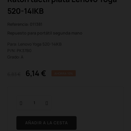
520-14IKB
Referencia:
011381
Repuesto para portátil segunda mano
Para: Lenovo Yoga 520-14IKB
P/N: PK37B0
Grado: A
6,14 €
6,83 €
AHORRA 10%
AÑADIR A LA CESTA