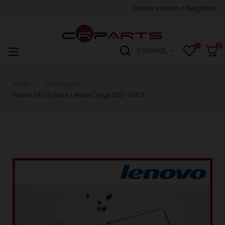
Iniciar sesión
o
Registrar
0
Navegación
☰
ESPAÑOL
de
palanca
Inicio
Touchpads
Ratón táctil plata Lenovo Yoga 520-14IKB