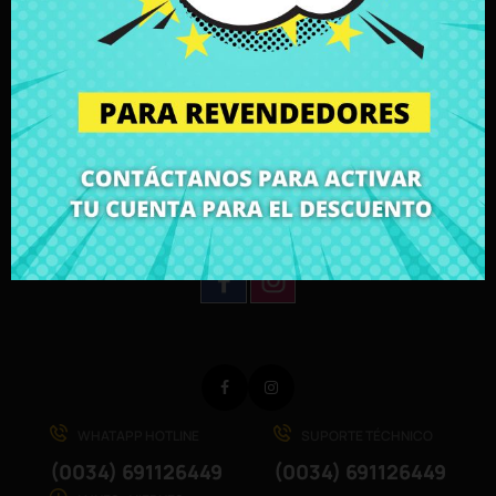
repuestos portátiles
CR-Parts se estableció en 2012 para atender al
gran mercado informático del mundo. Y en poco
tiempo nos hemos consolidado como la tienda
online de recambios de ordenador y portátiles
número 1 de España.
SÌGANOS:
Facebook
Instagram
WHATAPP HOTLINE
SUPORTE TÉCHNICO
(0034) 691126449
(0034) 691126449