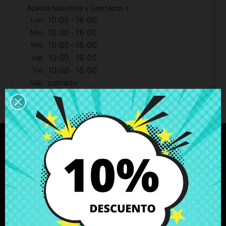
Acerca nosotros y Contacto

10:00 - 16:00
Lun.
10:00 - 16:00
Mar.
10:00 - 16:00
Mié.
10:00 - 16:00
Jue.
10:00 - 16:00
Vie.
cerrado
Sáb.
cerrado
Dom.
Especialistas en