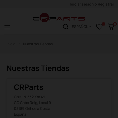
Iniciar sesión
o
Registrar
0
Navegación
☰
ESPAÑOL
de
palanca
Inicio
Nuestras Tiendas
Nuestras Tiendas
CRParts
Ctra. N-332 Km 49
CC Cabo Roig, Local 9
03189 Orihuela Costa
España