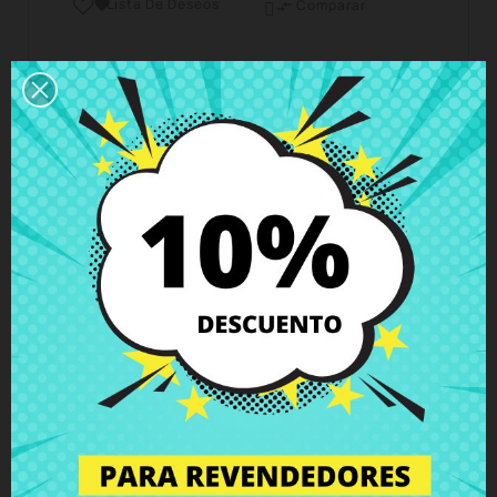
Lista De Deseos

Comparar

Horario del servicio de atención al cliente
Estamos disponibles de lunes a viernes de 10 a 18
horas
Envío y Entrega
Entregas en España posible en 24h - 48h, en
Europa 3 - 6 días hábiles
Política de Devolución
Puedes devolver todos los productos en un plazo
de 15 días - garantizado!