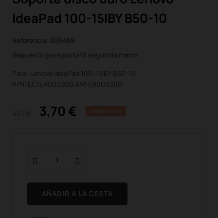
IdeaPad 100-15IBY B50-10
Referencia:
009489
Repuesto para portátil segunda mano
Para: Lenovo IdeaPad 100-15IBY B50-10
P/N: EC1ER000200 AM1ER000300
3,70 €
4,11 €
AHORRA 10%
AÑADIR A LA CESTA