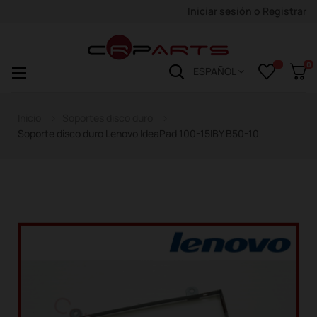
Iniciar sesión
o
Registrar
0
Navegación
☰
ESPAÑOL
de
palanca
Inicio
Soportes disco duro
Soporte disco duro Lenovo IdeaPad 100-15IBY B50-10