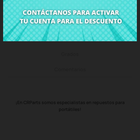
Descripción
Detalles del producto
Grados
Comentarios
¡En CRParts somos especialistas en repuestos para
portátiles!