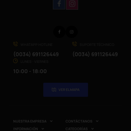
Facebook
Instagram
WHATAPP HOTLINE
SUPORTE TÉCHNICO
(0034) 691126449
(0034) 691126449
LUNES - VIERNES
10:00 - 18:00
VER EL MAPA
NUESTRA EMPRESA
CONTÁCTANOS


INFORMACIÓN
CATEGORÍAS

