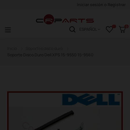
Iniciar sesión
o
Registrar
0
Navegación
☰
ESPAÑOL
de
palanca
Inicio
Soportes disco duro
Soporte Disco Duro Dell XPS 15-9550 15-9560