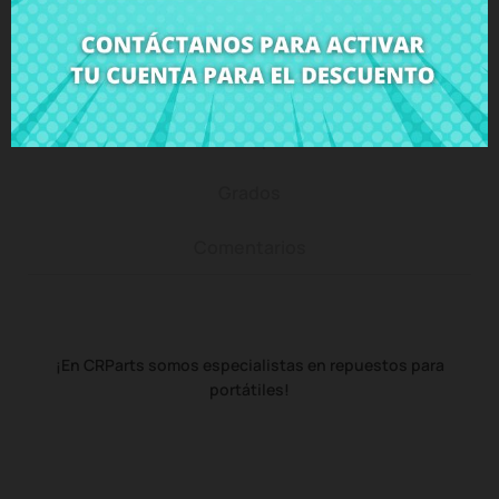
Descripción
Detalles del producto
Grados
Comentarios
¡En CRParts somos especialistas en repuestos para
portátiles!