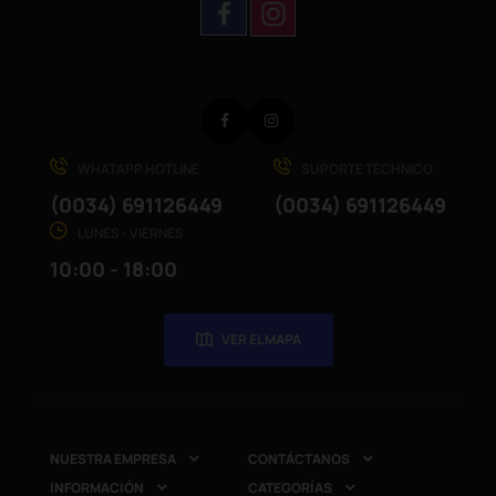
Facebook
Instagram
WHATAPP HOTLINE
SUPORTE TÉCHNICO
(0034) 691126449
(0034) 691126449
LUNES - VIERNES
10:00 - 18:00
VER EL MAPA
NUESTRA EMPRESA
CONTÁCTANOS


INFORMACIÓN
CATEGORÍAS

