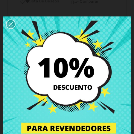
Lista De Deseos

Comparar

Horario del servicio de atención al cliente
Estamos disponibles de lunes a viernes de 10 a 18
horas
Envío y Entrega
Entregas en España posible en 24h - 48h, en
Europa 3 - 6 días hábiles
Política de Devolución
Puedes devolver todos los productos en un plazo
de 15 días - garantizado!