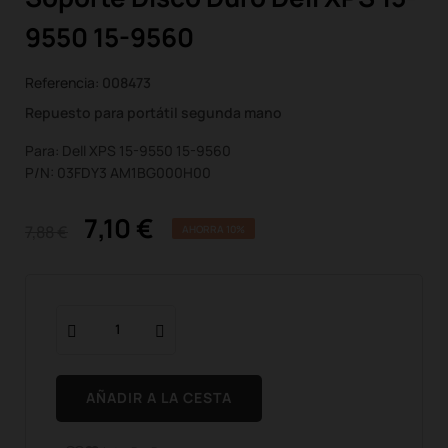
9550 15-9560
Referencia:
008473
Repuesto para portátil segunda mano
Para: Dell XPS 15-9550 15-9560
P/N: 03FDY3 AM1BG000H00
7,10 €
7,88 €
AHORRA 10%
AÑADIR A LA CESTA