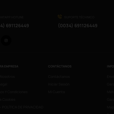
ATAPP HOTLINE
SUPORTE TÉCHNICO
4) 691126449
(0034) 691126449
Facebook
Instagram
RA EMPRESA
CONTÁCTANOS
INF
 Nosotros
Contáctanos
Enví
Legal
Iniciar Sesión
Gara
os Y Condiciones
Mi Cuenta
Mét
ca Cookies
Gara
- POLÍTICA DE PRIVACIDAD
Mapa