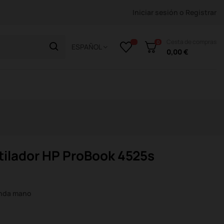
Iniciar sesión
o
Registrar
Cesta de compras
0
ESPAÑOL
0,00 €
tilador HP ProBook 4525s
unda mano