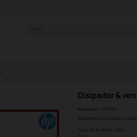
s
Disipador & ven
Referencia:
008753
Repuesto para portátil seg
Para: HP ProBook 4525s
P/N: