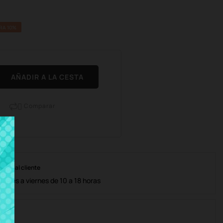
RA 10%
AÑADIR A LA CESTA
Comparar

nción al cliente
lunes a viernes de 10 a 18 horas