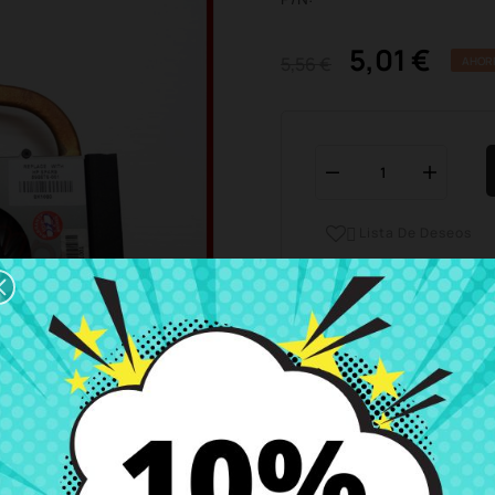
5,01 €
5,56 €
AHOR
Lista De Deseos

Horario del servicio de ate
Estamos disponibles de 
Envío y Entrega