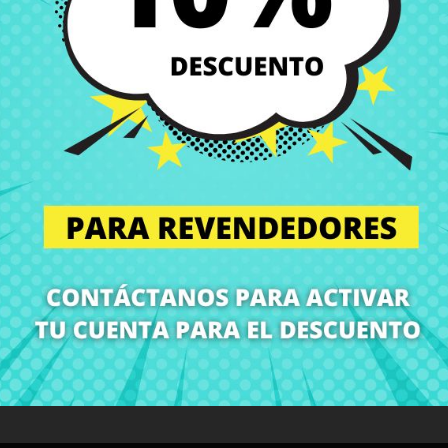
Entregas en España posi
Política de Devolución
Puedes devolver todos l
ón
Detalles del producto
Grados
Co
¡En CRParts somos especialistas en repuestos para portátiles!