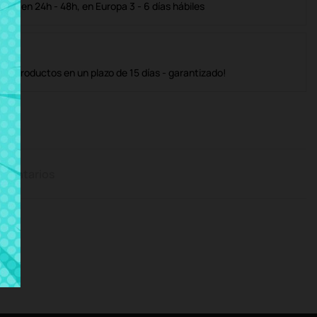
ble en 24h - 48h, en Europa 3 - 6 días hábiles
os productos en un plazo de 15 días - garantizado!
mentarios