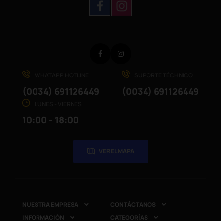
Facebook
Instagram
WHATAPP HOTLINE
SUPORTE TÉCHNICO
(0034) 691126449
(0034) 691126449
LUNES - VIERNES
10:00 - 18:00
VER EL MAPA
NUESTRA EMPRESA
CONTÁCTANOS


INFORMACIÓN
CATEGORÍAS

