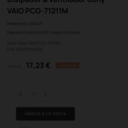
VAIO PCG-71211M
Referencia:
006471
Repuesto para portátil segunda mano
Para: Sony VAIO PCG-71211M
P/N: AT0TY0010S0
17,23 €
19,14 €
AHORRA 10%
AÑADIR A LA CESTA