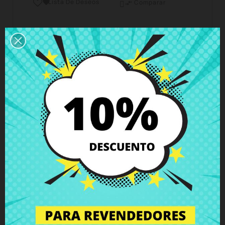
Lista De Deseos

Comparar

Horario del servicio de atención al cliente
Estamos disponibles de lunes a viernes de 10 a 18
horas
Envío y Entrega
Entregas en España posible en 24h - 48h, en
Europa 3 - 6 días hábiles
Política de Devolución
Puedes devolver todos los productos en un plazo
de 15 días - garantizado!