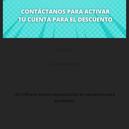
Descripción
Detalles del producto
Grados
Comentarios
¡En CRParts somos especialistas en repuestos para
portátiles!