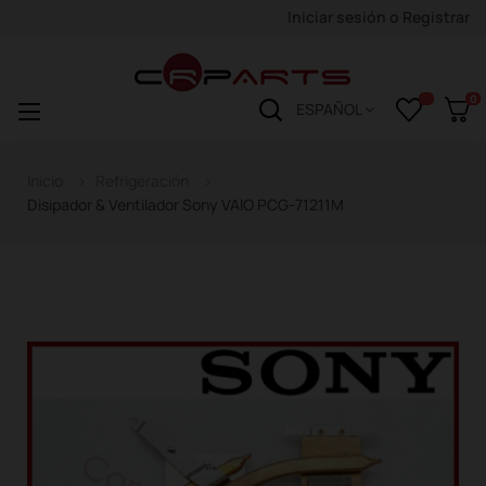
Iniciar sesión
o
Registrar
0
Navegación
☰
ESPAÑOL
de
palanca
Inicio
Refrigeración
Disipador & Ventilador Sony VAIO PCG-71211M