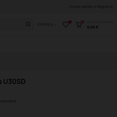
Iniciar sesión
o
Registrar
Cesta de compras
0
ESPAÑOL
0,00 €
us U30SD
unda mano