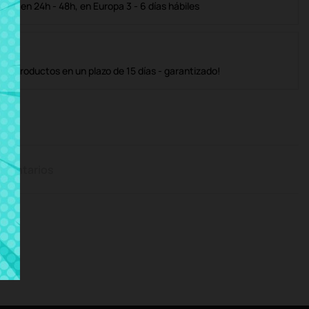
ble en 24h - 48h, en Europa 3 - 6 días hábiles
os productos en un plazo de 15 días - garantizado!
mentarios