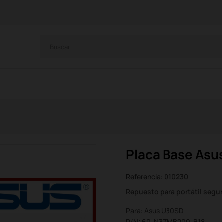
Placa Base As
Referencia:
010230
Repuesto para portátil seg
Para: Asus U30SD
P/N: 60-N3ZMB200-B18