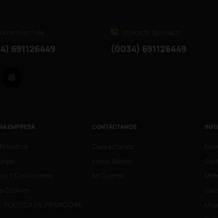
ATAPP HOTLINE
SUPORTE TÉCHNICO
4) 691126449
(0034) 691126449
Facebook
Instagram
RA EMPRESA
CONTÁCTANOS
INF
 Nosotros
Contáctanos
Enví
Legal
Iniciar Sesión
Gara
os Y Condiciones
Mi Cuenta
Mét
ca Cookies
Gara
- POLÍTICA DE PRIVACIDAD
Mapa