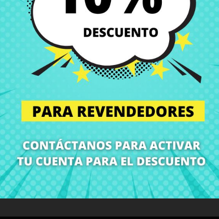
Entregas en España posi
Política de Devolución
Puedes devolver todos l
ón
Detalles del producto
Grados
Co
¡En CRParts somos especialistas en repuestos para portátiles!