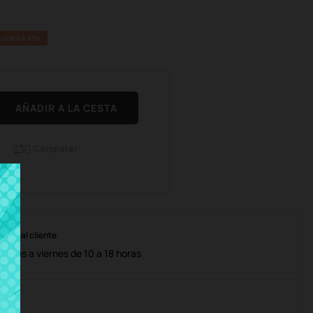
AHORRA 10%
AÑADIR A LA CESTA
Comparar

nción al cliente
lunes a viernes de 10 a 18 horas