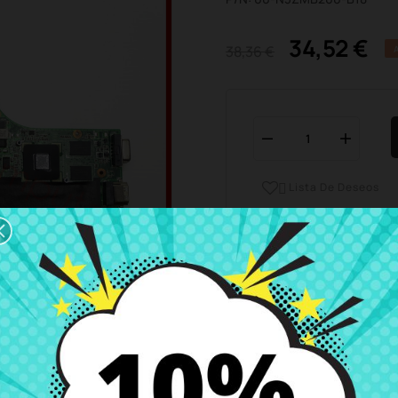
34,52 €
38,36 €
Lista De Deseos

Horario del servicio de ate
Estamos disponibles de 
Envío y Entrega