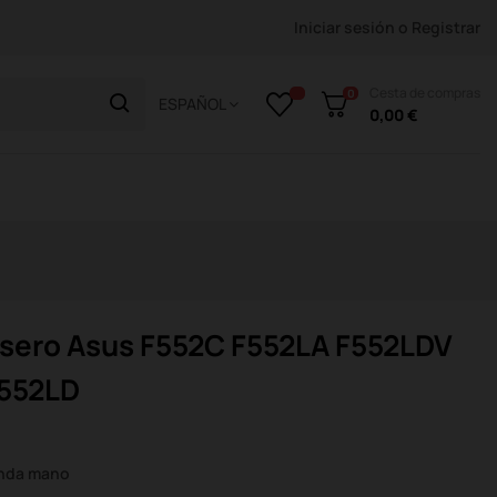
Iniciar sesión
o
Registrar
Cesta de compras
0
ESPAÑOL
0,00 €
asero Asus F552C F552LA F552LDV
552LD
unda mano