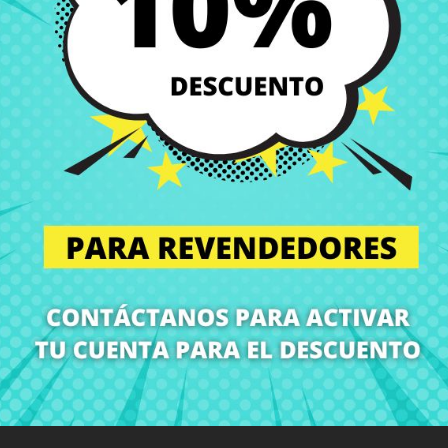
Envío y Entrega
Entregas en España posi
Política de Devolución
Puedes devolver todos l
ón
Detalles del producto
Grados
Co
¡En CRParts somos especialistas en repuestos para portátiles!