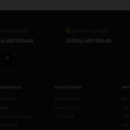
ATAPP HOTLINE
SUPORTE TÉCHNICO
4) 691126449
(0034) 691126449
Facebook
Instagram
RA EMPRESA
CONTÁCTANOS
INF
 Nosotros
Contáctanos
Enví
Legal
Iniciar Sesión
Gara
os Y Condiciones
Mi Cuenta
Mét
ca Cookies
Gara