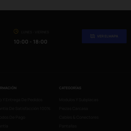
LUNES - VIERNES
VER EL MAPA
10:00 - 18:00
ORMACIÓN
CATEGORÍAS
o Y Entrega De Pedidos
Modulos Y Subplacas
ntía De Satisfacción 100%
Piezas Carcasa
odos De Pago
Cables & Conectores
ntía
Pantallas