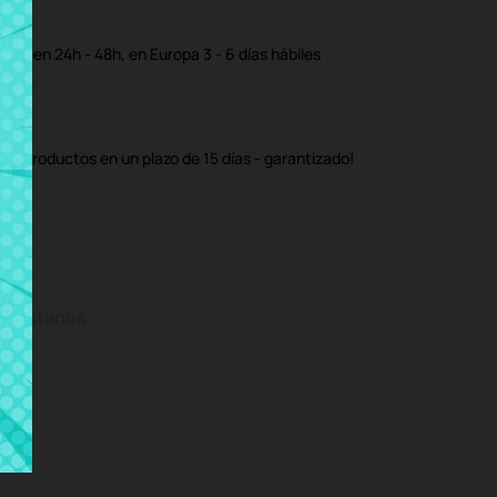
ble en 24h - 48h, en Europa 3 - 6 días hábiles
os productos en un plazo de 15 días - garantizado!
mentarios