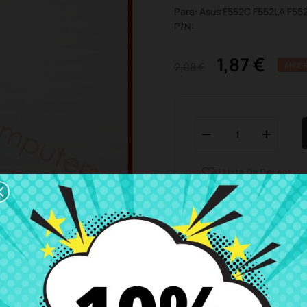
Para: Asus F552C F552LA F5
P/N:
1,87 €
2,08 €
AHORR
Lista De Deseos

Horario del servicio de ate
Estamos disponibles de 