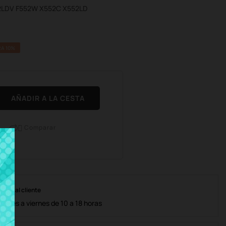
52LDV F552W X552C X552LD
A 10%
AÑADIR A LA CESTA
Comparar

nción al cliente
lunes a viernes de 10 a 18 horas