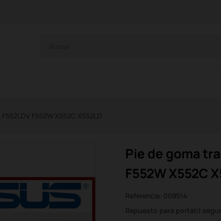
LA F552LDV F552W X552C X552LD
Pie de goma tr
F552W X552C X
Referencia:
008514
Repuesto para portátil seg