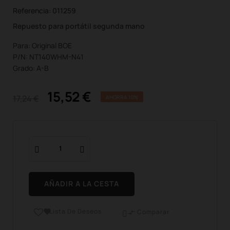
Referencia:
011259
Repuesto para portátil segunda mano
Para: Original BOE
P/N: NT140WHM-N41
Grado: A-B
15,52 €
17,24 €
AHORRA 10%
AÑADIR A LA CESTA
Lista De Deseos

Comparar
