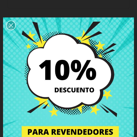
Horario del servicio de atención al cliente
Estamos disponibles de lunes a viernes de 10 a 18
horas
Envío y Entrega
Entregas en España posible en 24h - 48h, en
Europa 3 - 6 días hábiles
Política de Devolución
Puedes devolver todos los productos en un plazo
de 15 días - garantizado!