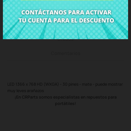
Descripción
Detalles del producto
Grados
Comentarios
LED 1366 x 768 HD (WXGA) - 30 pines - mate - puede mostrar
muy leves arañazos
¡En CRParts somos especialistas en repuestos para
portátiles!