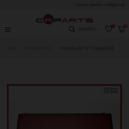
Iniciar sesión
o
Registrar
0
Navegación
☰
ESPAÑOL
de
palanca
Inicio
Pantallas LCD
Pantalla LCD 14" Original BOE