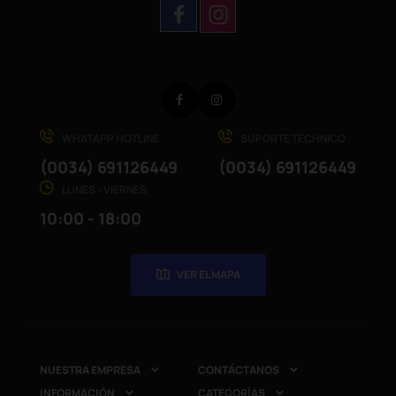
Facebook
Instagram
WHATAPP HOTLINE
SUPORTE TÉCHNICO
(0034) 691126449
(0034) 691126449
LUNES - VIERNES
10:00 - 18:00
VER EL MAPA
NUESTRA EMPRESA
CONTÁCTANOS


INFORMACIÓN
CATEGORÍAS

