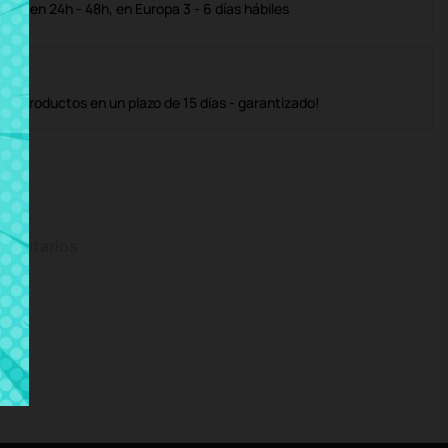
ble en 24h - 48h, en Europa 3 - 6 días hábiles
os productos en un plazo de 15 días - garantizado!
mentarios