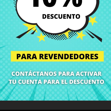
Entregas en España posi
Política de Devolución
Puedes devolver todos l
ón
Detalles del producto
Grados
Co
¡En CRParts somos especialistas en repuestos para portátiles!