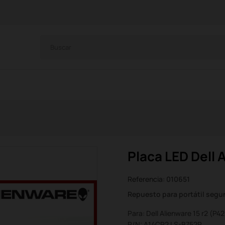
Placa LED Dell 
Referencia:
010651
Repuesto para portátil seg
Para: Dell Alienware 15 r2 (P42
P/N: A14CP2 LS-B752P