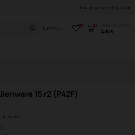
Iniciar sesión
o
Registrar
Cesta de compras
0
ESPAÑOL
0,00 €
Alienware 15 r2 (P42F)
unda mano
F)