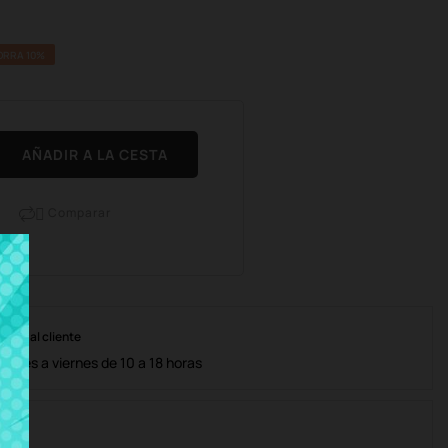
ORRA 10%
AÑADIR A LA CESTA
Comparar

nción al cliente
lunes a viernes de 10 a 18 horas