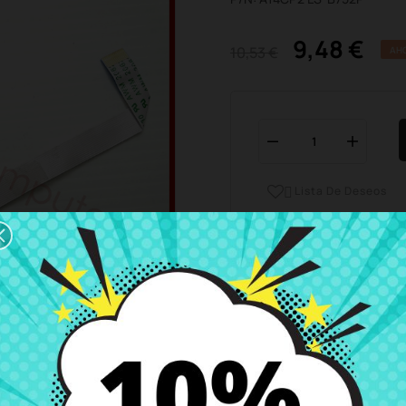
9,48 €
10,53 €
AH
Lista De Deseos

Horario del servicio de ate
Estamos disponibles de 
Envío y Entrega