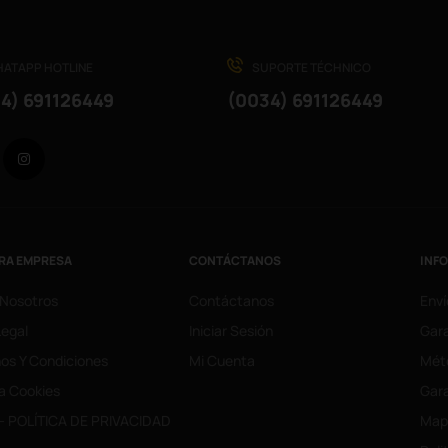
ATAPP HOTLINE
SUPORTE TÉCHNICO
4) 691126449
(0034) 691126449
Facebook
Instagram
RA EMPRESA
CONTÁCTANOS
INF
 Nosotros
Contáctanos
Enví
Legal
Iniciar Sesión
Gara
os Y Condiciones
Mi Cuenta
Mét
ca Cookies
Gara
- POLÍTICA DE PRIVACIDAD
Mapa