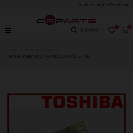
Iniciar sesión
o
Registrar
0
Navegación
☰
ESPAÑOL
de
palanca
Inicio
Módulos/Placas
Módulo inalámbrico Toshiba Satellite L670D