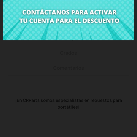
Descripción
Detalles del producto
Grados
Comentarios
¡En CRParts somos especialistas en repuestos para
portátiles!