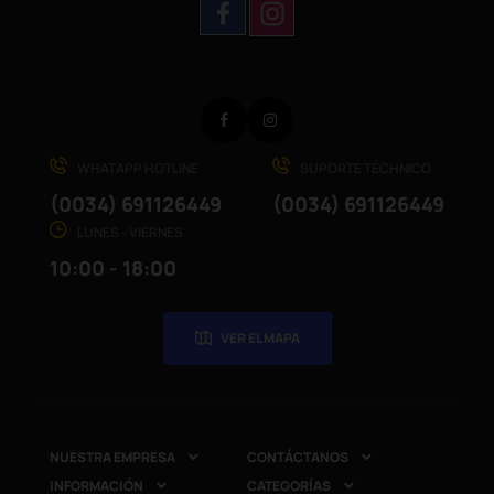
Facebook
Instagram
WHATAPP HOTLINE
SUPORTE TÉCHNICO
(0034) 691126449
(0034) 691126449
LUNES - VIERNES
10:00 - 18:00
VER EL MAPA
NUESTRA EMPRESA
CONTÁCTANOS


INFORMACIÓN
CATEGORÍAS

