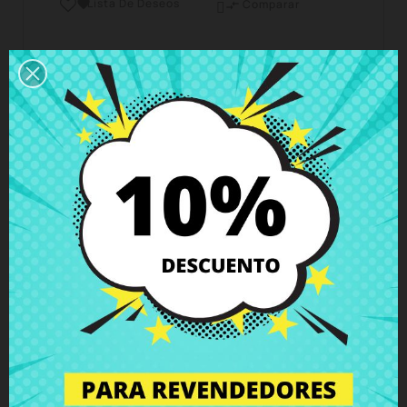
Lista De Deseos

Comparar

Horario del servicio de atención al cliente
Estamos disponibles de lunes a viernes de 10 a 18
horas
Envío y Entrega
Entregas en España posible en 24h - 48h, en
Europa 3 - 6 días hábiles
Política de Devolución
Puedes devolver todos los productos en un plazo
de 15 días - garantizado!