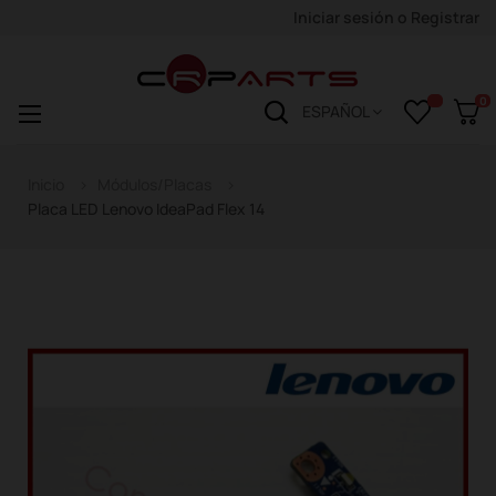
Iniciar sesión
o
Registrar
0
Navegación
☰
ESPAÑOL
de
palanca
Inicio
Módulos/Placas
Placa LED Lenovo IdeaPad Flex 14