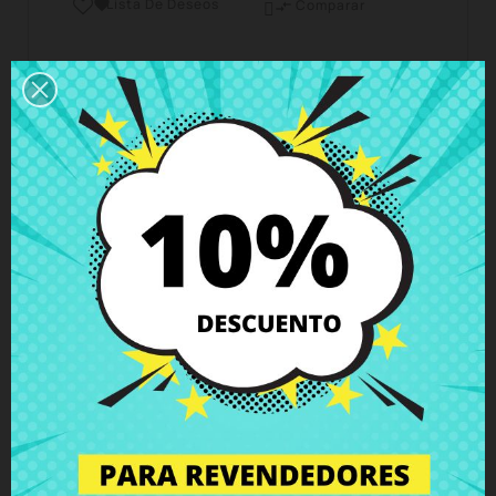
Lista De Deseos

Comparar

Horario del servicio de atención al cliente
Estamos disponibles de lunes a viernes de 10 a 18
horas
Envío y Entrega
Entregas en España posible en 24h - 48h, en
Europa 3 - 6 días hábiles
Política de Devolución
Puedes devolver todos los productos en un plazo
de 15 días - garantizado!