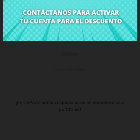
Descripción
Detalles del producto
Grados
Comentarios
¡En CRParts somos especialistas en repuestos para
portátiles!