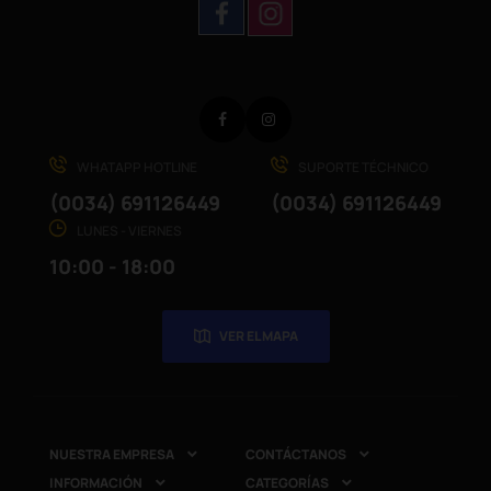
Facebook
Instagram
WHATAPP HOTLINE
SUPORTE TÉCHNICO
(0034) 691126449
(0034) 691126449
LUNES - VIERNES
10:00 - 18:00
VER EL MAPA
NUESTRA EMPRESA
CONTÁCTANOS


INFORMACIÓN
CATEGORÍAS

