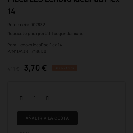
14
Referencia:
007832
Repuesto para portátil segunda mano
Para: Lenovo IdeaPad Flex 14
P/N: DA0ST6YB6D0
3,70 €
4,11 €
AHORRA 10%
AÑADIR A LA CESTA