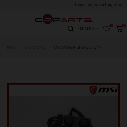
Iniciar sesión
o
Registrar
0
Navegación
☰
ESPAÑOL
de
palanca
Inicio
Micrófonos
Micrófono MSI GT683 DXR