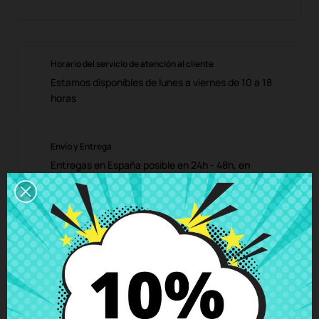
Horario del servicio de atención al cliente
Estamos disponibles de lunes a viernes de 10 a 18
horas
Envío y Entrega
Entregas en España posible en 24h - 48h, en
Europa 3 - 6 días hábiles
Política de Devolución
Puedes devolver todos los productos en un plazo
de 15 días - garantizado!