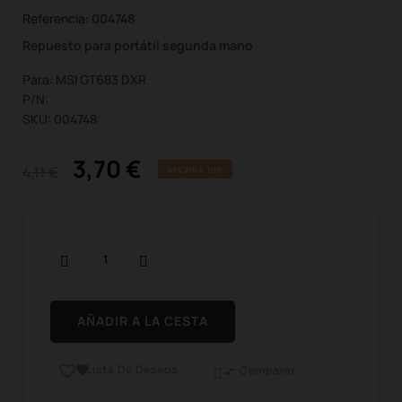
Referencia:
004748
Repuesto para portátil segunda mano
Para: MSI GT683 DXR
P/N:
SKU: 004748
3,70 €
4,11 €
AHORRA 10%
AÑADIR A LA CESTA
Lista De Deseos

Comparar
