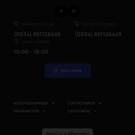
Facebook
Instagram
WHATAPP HOTLINE
SUPORTE TÉCHNICO
(0034) 691126449
(0034) 691126449
LUNES - VIERNES
10:00 - 18:00
VER EL MAPA
NUESTRA EMPRESA
CONTÁCTANOS


INFORMACIÓN
CATEGORÍAS


Send us a Whatsapp