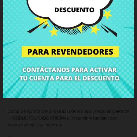
Descripción
Detalles del producto
Grados
Comentarios
Micrófono MSI GT683 DXR
Compra Micrófono MSI GT683 DXR al mejor precio en CRParts
- PRODUCTO USADO ORIGINAL - disponible también con
nuestro servicio de montaje.