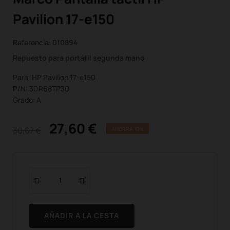
Pavilion 17-e150
Referencia:
010894
Repuesto para portátil segunda mano
Para: HP Pavilion 17-e150
P/N: 3DR68TP30
Grado: A
27,60 €
30,67 €
AHORRA 10%
AÑADIR A LA CESTA