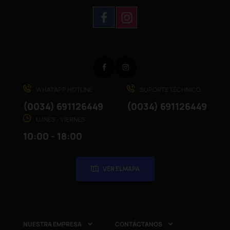
Facebook
Instagram
WHATAPP HOTLINE
SUPORTE TÉCHNICO
(0034) 691126449
(0034) 691126449
LUNES - VIERNES
10:00 - 18:00
VER EL MAPA
NUESTRA EMPRESA
CONTÁCTANOS

