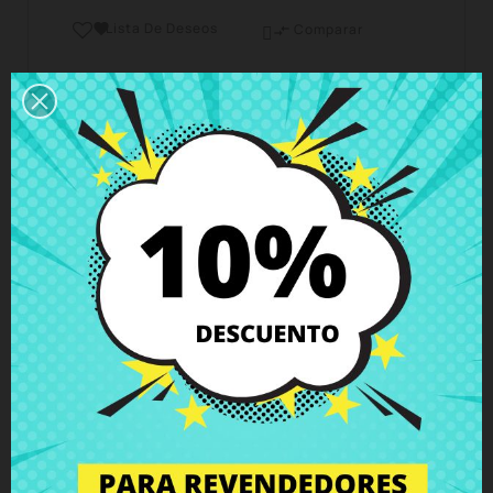
Lista De Deseos

Comparar

Horario del servicio de atención al cliente
Estamos disponibles de lunes a viernes de 10 a 18
horas
Envío y Entrega
Entregas en España posible en 24h - 48h, en
Europa 3 - 6 días hábiles
Política de Devolución
Puedes devolver todos los productos en un plazo
de 15 días - garantizado!