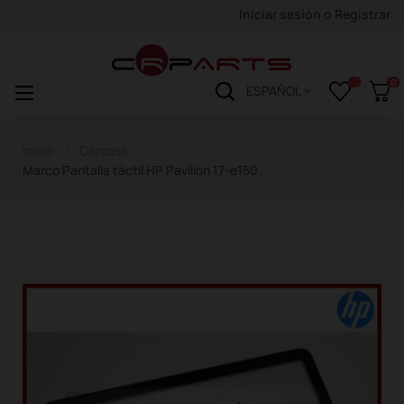
Iniciar sesión
o
Registrar
0
Navegación
☰
ESPAÑOL
de
palanca
Inicio
Carcasa
Marco Pantalla táctil HP Pavilion 17-e150