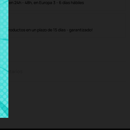
ble en 24h - 48h, en Europa 3 - 6 días hábiles
os productos en un plazo de 15 días - garantizado!
mentarios