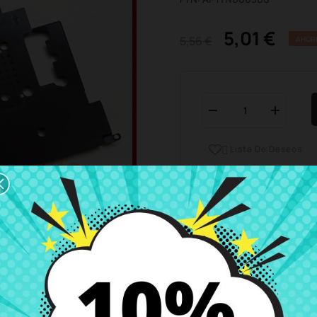
5,01 €
5,56 €
AHOR
Lista De Deseos

Horario del servicio de ate
Estamos disponibles de 
Envío y Entrega