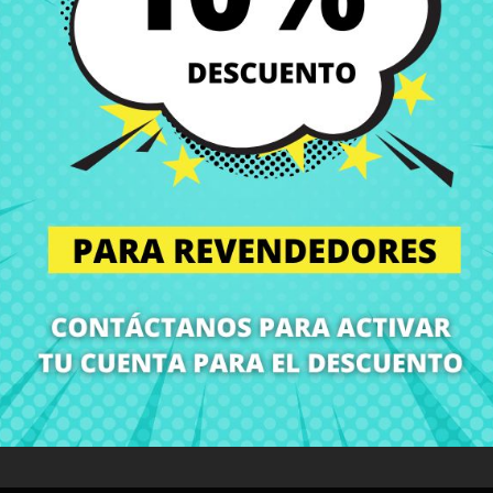
Entregas en España posi
Política de Devolución
Puedes devolver todos l
ón
Detalles del producto
Grados
Co
¡En CRParts somos especialistas en repuestos para portátiles!