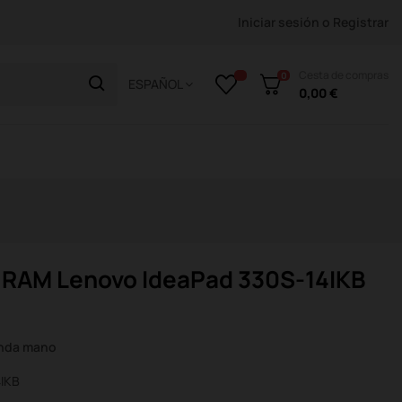
Iniciar sesión
o
Registrar
Cesta de compras
0
ESPAÑOL
0,00 €
 RAM Lenovo IdeaPad 330S-14IKB
unda mano
4IKB