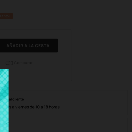
RA 10%
AÑADIR A LA CESTA
Comparar

nción al cliente
lunes a viernes de 10 a 18 horas