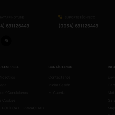
ATAPP HOTLINE
SUPORTE TÉCHNICO
4) 691126449
(0034) 691126449
Facebook
Instagram
RA EMPRESA
CONTÁCTANOS
INF
 Nosotros
Contáctanos
Enví
Legal
Iniciar Sesión
Gara
os Y Condiciones
Mi Cuenta
Mét
ca Cookies
Gara
- POLÍTICA DE PRIVACIDAD
Mapa