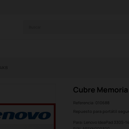
4IKB
Cubre Memoria
Referencia:
010688
Repuesto para portátil seg
Para: Lenovo IdeaPad 330S-1
P/N: AP1YN000300